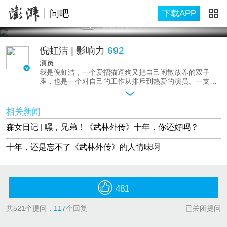
问吧
下载APP
明星
2016-01-14
江苏
倪虹洁
| 影响力
692
演员
我是倪虹洁，一个爱招猫逗狗又把自己闲散放养的双子
座，也是一个对自己的工作从排斥到热爱的演员。一支广
告把我推入众人视线，误打误撞被选进了演艺圈，十年前
随着《武林外传》的热播，更多人知道了“倪虹洁”这个名
字，但那时的我却处于迷茫状态。在最开始的几年都是工
相关新闻
作推着我走，人家找我来拍戏我就拍，拍完就去休息去旅
行，没放太多心思在工作上。
森女日记 | 嘿，兄弟！《武林外传》十年，你还好吗？
2009年拍摄《蓝色骨头》的过程中，我突然开窍了，自己
的工作是那么精彩，竟然在几个月的时间里可以完全体验
十年，还是忘不了《武林外传》的人情味啊
另外一个人的人生起伏悲欢离合，从那时开始，我享受到
表演带来的乐趣了。《全民目击》《一夜惊喜》《擦枪走
火》，我不断尝试各种类型的角色，今年还挑战了一下舞
台，出演了话剧《只因单身在一起》。前阵子因为一档节
目，武林外传重聚，不知不觉间竟已十年了，“腐竹们”说
481
我没变化简直冻龄。哈哈哈，春天还没来，还不容我等一
等嘛。嘿，关于这冻龄的十年，问我吧。
共
521
个提问，
117
个回复
已关闭提问