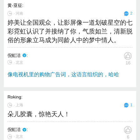
黄-亚征
:
∙
河南
2
婷美让全国观众，让影屏像一道划破星空的七
彩霓虹认识了并接纳了你，气质如兰，清新脱
俗的形象立马成为同龄人中的梦中情人。
倪虹洁
:
∙ 北京
16
像电视机里的购物广告词，这语言组织的，哈哈
Roking
:
∙
上海
1
朵儿胶囊，惊艳天人！
倪虹洁
:
∙ 北京
6