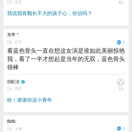
∙ 北京
60
我说我有颗长不大的孩子心，你信吗？
光华 °
:
∙
辽宁
1
看蓝色骨头一直在想这女演是谁如此美丽惊艳
我，看了一半才想起是当年的无双，蓝色骨头
很棒
倪虹洁
:
∙ 北京
16
哈！谢谢你这小青年
灿灿
:
∙
上海
1