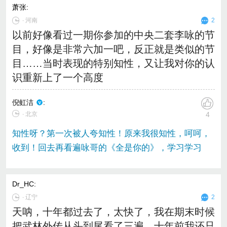
萧张
:
∙
河南
2
以前好像看过一期你参加的中央二套李咏的节
目，好像是非常六加一吧，反正就是类似的节
目……当时表现的特别知性，又让我对你的认
识重新上了一个高度
倪虹洁
:
∙ 北京
4
知性呀？第一次被人夸知性！原来我很知性，呵呵，
收到！回去再看遍咏哥的《全是你的》，学习学习
Dr_HC
:
∙
辽宁
2
天呐，十年都过去了，太快了，我在期末时候
把武林外传从头到尾看了三遍，十年前我还只