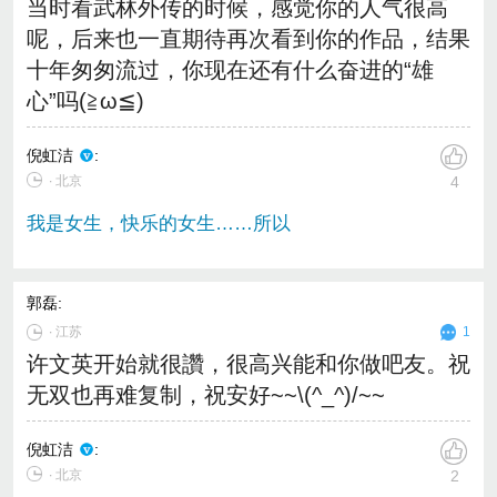
当时看武林外传的时候，感觉你的人气很高
呢，后来也一直期待再次看到你的作品，结果
十年匆匆流过，你现在还有什么奋进的“雄
心”吗(≧ω≦)
倪虹洁
:
∙ 北京
4
我是女生，快乐的女生……所以
郭磊
:
∙
江苏
1
许文英开始就很讚，很高兴能和你做吧友。祝
无双也再难复制，祝安好~~\(^_^)/~~
倪虹洁
:
∙ 北京
2