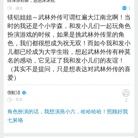
白泽宗野际，悠悠沐沐然
:
∙
湖北
1
镁铝姐姐～武林外传可谓红遍大江南北啊！当
时的我还是个小学森，和发小儿们一起玩角色
扮演游戏的时候，如果是挑武林外传里的角
色，我们都很想成为祝无双！而如今我和发小
儿都已经成为大学生啦，想起武林外传有种莫
名的感动，它见证了我和发小儿们的友谊！
（其实不是提问，只是想表达对武林外传的喜
爱）
倪虹洁
:
∙ 北京
2
角色扮演的话，我想演燕小六，哈哈哈哈！照顾好我
七舅咯