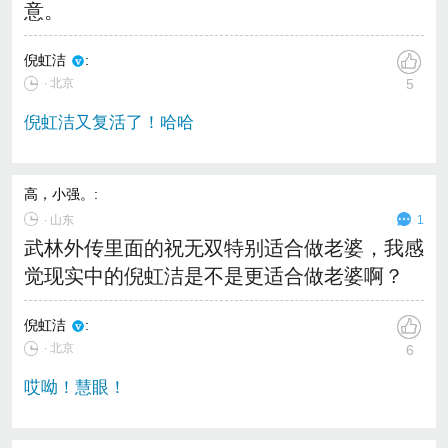
意。
倪虹洁
:
∙ 北京
5
倪虹洁又复活了！哈哈
高，小强。
:
∙
山东
1
武林外传里面的祝无双特别适合做老婆，我感
觉现实中的倪虹洁是不是更适合做老婆啊？
倪虹洁
:
∙ 北京
6
哎呦！慧眼！