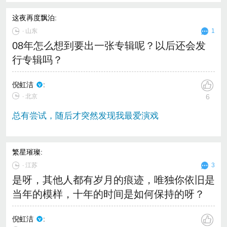
这夜再度飘泊
:
∙
山东
1
08年怎么想到要出一张专辑呢？以后还会发
行专辑吗？
倪虹洁
:
∙ 北京
6
总有尝试，随后才突然发现我最爱演戏
繁星璀璨
:
∙
江苏
3
是呀，其他人都有岁月的痕迹，唯独你依旧是
当年的模样，十年的时间是如何保持的呀？
倪虹洁
: