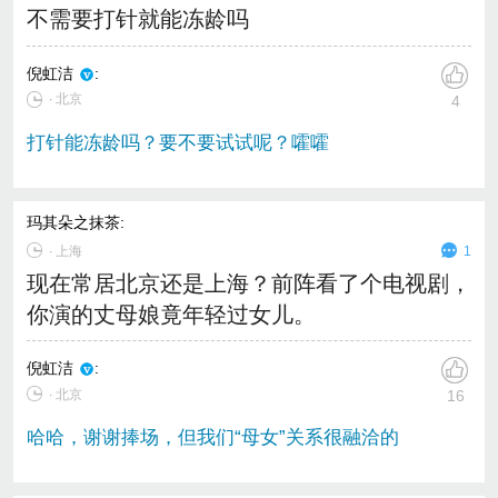
不需要打针就能冻龄吗
倪虹洁
:
∙ 北京
4
打针能冻龄吗？要不要试试呢？嚯嚯
玛其朵之抹茶
:
∙
上海
1
现在常居北京还是上海？前阵看了个电视剧，
你演的丈母娘竟年轻过女儿。
倪虹洁
:
∙ 北京
16
哈哈，谢谢捧场，但我们“母女”关系很融洽的