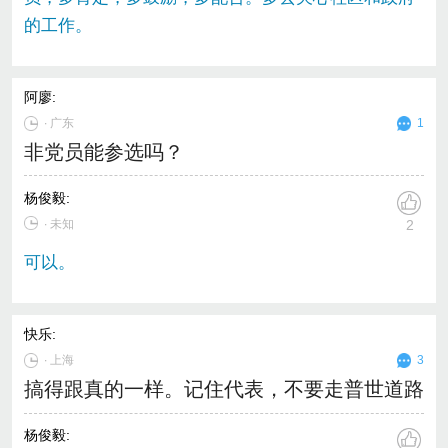
的工作。
阿廖
:
∙
广东
1
非党员能参选吗？
杨俊毅
:
∙ 未知
2
可以。
快乐
:
∙
上海
3
搞得跟真的一样。记住代表，不要走普世道路
杨俊毅
: