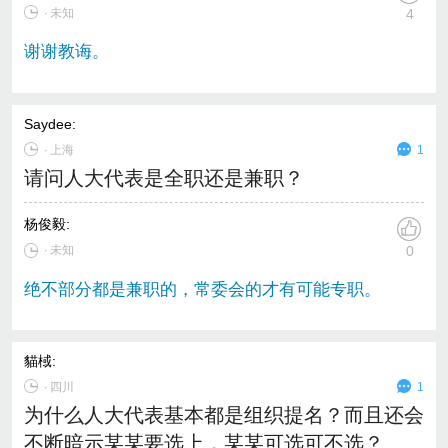
∙ 未知
4
谢谢教诲。
Saydee
:
∙
上海
1
请问人大代表是全职还是兼职？
杨俊毅
:
∙ 未知
0
绝不部分都是兼职的，常委会的才有可能专职。
貓棫
:
∙
四川
1
为什么人大代表基本都是组织提名？而且还会
不断暗示某某要选上，某某可选可不选？