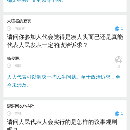
都是在共产党的领导下的。
太喧嚣的寂寞
:
∙
内蒙古
1
请问你参加人代会觉得是凑人头而已还是真能
代表人民发表一定的政治诉求？
杨俊毅
:
∙ 福建
0
人大代表可以解决一些民生问题。至于政治诉求，至
今未涉及。
澎湃网友fiyAj2
:
∙
吉林
1
请问人民代表大会实行的是怎样的议事规则