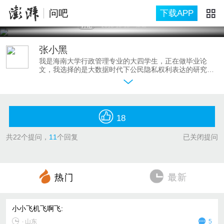
问吧
下载APP
讨论
2016-10-10
未知
张小黑
我是海南大学行政管理专业的大四学生，正在做毕业论
文，我选择的是大数据时代下公民隐私权利表达的研究方
向。因为我想扩大论文的样本量，故而在澎湃问吧建立这
个讨论式话题，我想收集的样本是：公民如果知道其个人
信息被人倒卖或侵犯，会如何表达、维护自己的合法权
利？
假如你有这方面的遭遇，欢迎给我的话题留言，因为我也
18
只是学生，关于隐私权利保护，我的了解并不充分，我更
希望你能聊聊你遇到的情况和处理方式。你的信息，我仅
共
22
个提问，
11
个回复
已关闭提问
做学术研究之用，如果你能匿名提问就更好了。（提问字
数不超过140字，跟评字数不限。）
小小飞机飞啊飞
:
∙
山东
5