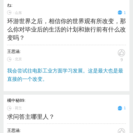
ね
:
∙
山东
1
环游世界之后，相信你的世界观有所改变，那
么你对毕业后的生活的计划和旅行前有什么改
变吗？
王思涵
:
∙ 北京
9
我会尝试往电影工业方面学习发展。这是最大也是最
直接的一个改变。
橘中秘89
:
∙
荷兰
1
求问答主哪里人？
王思涵
: