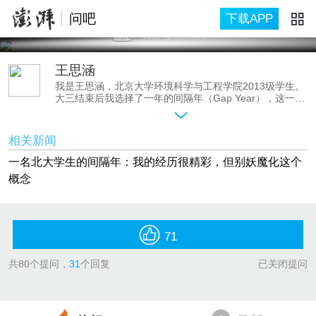
问吧
下载APP
品位
2017-01-11
上海
王思涵
我是王思涵，北京大学环境科学与工程学院2013级学生。
大三结束后我选择了一年的间隔年（Gap Year），这一年
里我走了两万海里，途径四个洲，十几个国家和地区：有
富裕的国家，贫穷的国家，也有边境的难民营，遇到过各
种各样的人和他们各自不同的生活方式。
相关新闻
我准备把2016年间隔年的经历用一套明信片、一张专辑、
一本书、一部影片的形式保留下来。作为一个已经回来重
一名北大学生的间隔年：我的经历很精彩，但别妖魔化这个
拾学业的大四党，我想说间隔年最难的不是做行云野鹤，
概念
周游列国；而是当一切都结束回到原本的生活里，你怀着
一颗已经走过远方的心去接受生活中的苟且与平淡，再次
磨平你在路上的日子里留下的印记。
71
共
80
个提问，
31
个回复
已关闭提问