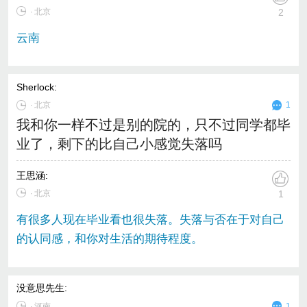
∙ 北京
2
云南
Sherlock
:
∙
北京
1
我和你一样不过是别的院的，只不过同学都毕
业了，剩下的比自己小感觉失落吗
王思涵
:
∙ 北京
1
有很多人现在毕业看也很失落。失落与否在于对自己
的认同感，和你对生活的期待程度。
没意思先生
:
∙
河南
1