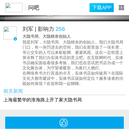
问吧
下载APP
文艺
2017-04-26
上海
刘军
| 影响力
256
大隐书局、大隐精舍创始人
我是刘军，大隐书局、大隐精舍的创始人。我们大隐书局
门口，有一块凹进去的空间，我们在那里放了一张长凳，
等公交车的人可以来歇歇脚、避避风雨。这在一定程度上
算诠释了我们办实体书店的意义吧。在互联网时代，实体
书店确实面临着很多考验，我们也在尝试把书店办成一个
文化聚合体，为守望者暖茶，为夜行人燃灯。
在网络售书大行其道的今天，实体书店如何破局？在国际
文化大都市建设中，实体书店该如何定位？服务读者的功
能如何体现？欢迎和我一起聊聊。
相关新闻
上海最繁华的淮海路上开了家大隐书局