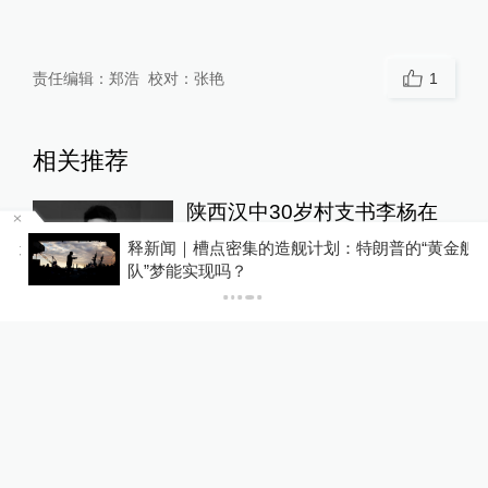
责任编辑：
郑浩
校对：
张艳
1
相关推荐
陕西汉中30岁村支书李杨在
防汛工作中不幸遇难，被追
天
释新闻｜槽点密集的造舰计划：特朗普的“黄金舰
授“南郑区优秀共产党员”称号
00:12
队”梦能实现吗？
锋线视频
1天前
暴雨时禁止入内躲雨？山西忻
州市中心血站：群众未与屋内
人员沟通，已批评教育工作人
00:39
员
锋线视频
14小时前