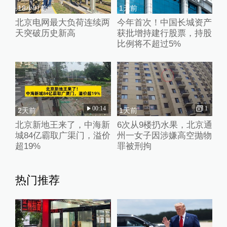
18小时前
1天前
北京电网最大负荷连续两
今年首次！中国长城资产
天突破历史新高
获批增持建行股票，持股
比例将不超过5%
00:14
1
2天前
1天前
北京新地王来了，中海新
6次从9楼扔水果，北京通
城84亿霸取广渠门，溢价
州一女子因涉嫌高空抛物
超19%
罪被刑拘
热门推荐