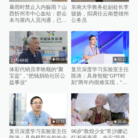
暴雨时禁止入内躲雨？山
东南大学教务处副处长李
西忻州市中心血站：群众
骏扬，拟调任云南楚雄州
未与屋内人员沟通，已批
公务员
评教育工作人员
01:53
01:22
21分钟前
27分钟前
体彩代销员李映顺的“聚
复旦深度学习实验室主任
宝盆”，“把钱捐给社区公
陈涛：具身智能“GPT时
益事业”
刻”两年内很难实现，“卷
数据”、“卷强化学习”都只
是外围的修修补补
01:17
01:26
27分钟前
31分钟前
复旦深度学习实验室主任
96岁“敦煌少女”常沙娜记
陈涛：具身模型当前的卡
忆渐渐衰退，未忘“我是