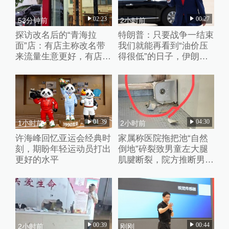
02:23
00:27
53分钟前
2小时前
探访改名后的“青海拉
特朗普：只要战争一结束
面”店：有店主称改名带
我们就能再看到“油价压
来流量生意更好，有店家
得很低”的日子，伊朗撑
未换店招“兰州”“青海”元
不了多久
素并存
01:39
04:30
1小时前
2小时前
许海峰回忆亚运会经典时
家属称医院拖把池“自然
刻，期盼年轻运动员打出
倒地”碎裂致男童左大腿
更好的水平
肌腱断裂，院方推断男童
系踩踏池子后重心失衡滑
倒
00:39
00:44
2小时前
刚刚