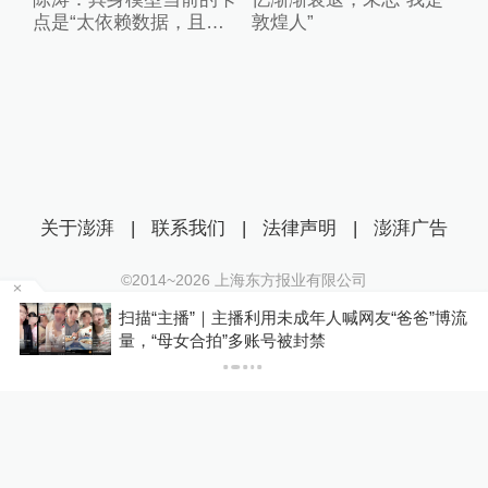
点是“太依赖数据，且缺
敦煌人”
乏失败的数据”
关于澎湃
|
联系我们
|
法律声明
|
澎湃广告
©2014~
2026
上海东方报业有限公司
沪ICP证：沪B2-20170116 | 沪ICP备14003370号
扫描“主播”｜主播利用未成年人喊网友“爸爸”博流
互联网新闻信息服务许可证：31120170006
P
量，“母女合拍”多账号被封禁
沪公网安备 31010602000299号