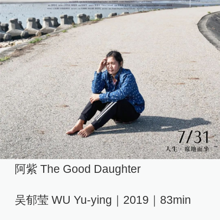
阿紫 The Good Daughter
吴郁莹 WU Yu-ying｜2019｜83min