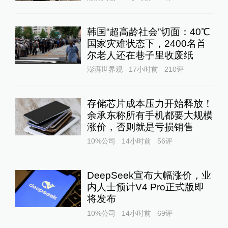
韩国“超高龄社会”切面：40℃
国家灾难状态下，2400名首
尔老人还在巷子里收废纸
澎湃世界观
17小时前
210
评
存储芯片成本压力开始释放！
余承东称所有手机都要大规模
涨价，否则就是亏损销售
10%公司
14小时前
56
评
DeepSeek宣布大幅涨价，业
内人士预计V4 Pro正式版即
将发布
10%公司
14小时前
69
评