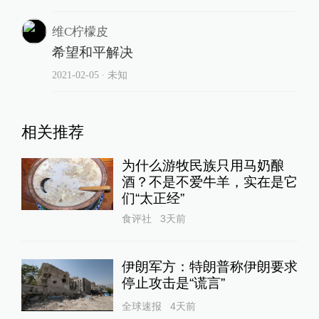
维C柠檬皮
希望和平解决
2021-02-05
∙ 未知
相关推荐
为什么游牧民族只用马奶酿
酒？不是不爱牛羊，实在是它
们“太正经”
食评社
3天前
伊朗军方：特朗普称伊朗要求
停止攻击是“谎言”
全球速报
4天前