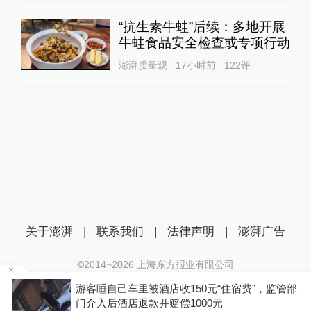
“抗生素牛蛙”后续：多地开展
牛蛙食品安全检查或专项行动
澎湃质量观
17小时前
122
评
关于澎湃
|
联系我们
|
法律声明
|
澎湃广告
©2014~
2026
上海东方报业有限公司
沪ICP证：沪B2-20170116 | 沪ICP备14003370号
“住宿费”，监管部
你有权知道更多
互联网新闻信息服务许可证：31120170006
元
下载澎湃新闻客户端