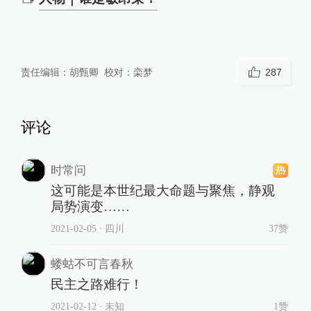
责任编辑：
胡甄卿
校对：
栾梦
287
评论
时常问
这可能是本世纪最大命题与聚焦，静观
局势演变……
2021-02-05
∙ 四川
37赞
蝼蛄不可言春秋
民主之路难行！
2021-02-12
∙ 未知
1赞