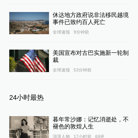
休达地方政府说非法移民越境
事件已致约百人死亡
全球速报
9分钟前
美国宣布对古巴实施新一轮制
裁
全球速报
53分钟前
24小时最热
暮年常沙娜：记忆消逝处，不
褪色的敦煌人生
澎湃人物
17小时前
69
评