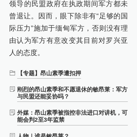
领导的民盟政府在执政期间军方都未
曾退让。因而，眼下除非有“足够的国
际压力”施加于缅甸军方，否则没有理
由认为军方有意改变其目前对罗兴亚
人的态度。
【专题】昂山素季遭扣押
刚烈的昂山素季和不愿退休的敏昂莱：军方
与民盟还能妥协吗？
外媒：昂山素季被指控非法进口对讲机，可
能会判2至3年监禁
人物｜谁是敏昂莱？