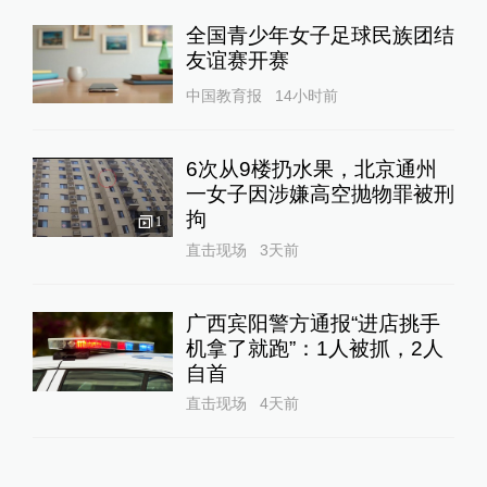
全国青少年女子足球民族团结
友谊赛开赛
中国教育报
14小时前
6次从9楼扔水果，北京通州
一女子因涉嫌高空抛物罪被刑
拘
1
直击现场
3天前
广西宾阳警方通报“进店挑手
机拿了就跑”：1人被抓，2人
自首
直击现场
4天前