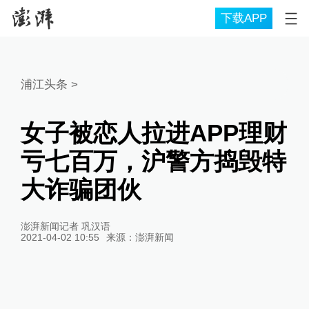
下载APP
浦江头条
>
女子被恋人拉进APP理财
亏七百万，沪警方捣毁特
大诈骗团伙
澎湃新闻记者 巩汉语
2021-04-02 10:55
来源：
澎湃新闻