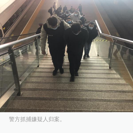
警方抓捕嫌疑人归案。