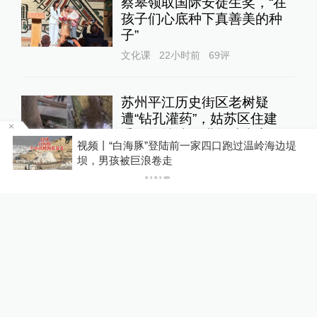
蔡皋领取国际安徒生奖，“在
孩子们心底种下真善美的种
子”
文化课
22小时前
69
评
苏州平江历史街区老树疑
遭“钻孔灌药”，姑苏区住建
委：将持续跟进救助事宜
堤
你有权知道更多
直击现场
21小时前
138
评
下载APP
下载澎湃新闻客户端
关于澎湃
|
联系我们
|
法律声明
|
澎湃广告
©2014~
2026
上海东方报业有限公司
沪ICP证：沪B2-20170116 | 沪ICP备14003370号