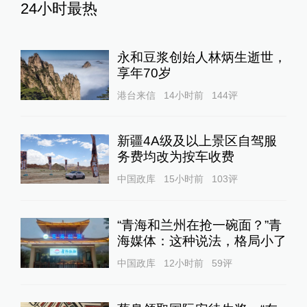
24小时最热
永和豆浆创始人林炳生逝世，
享年70岁
港台来信
14小时前
144
评
新疆4A级及以上景区自驾服
务费均改为按车收费
中国政库
15小时前
103
评
“青海和兰州在抢一碗面？”青
海媒体：这种说法，格局小了
中国政库
12小时前
59
评