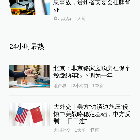
息事故，贵州省安委会挂牌督
办
直击现场
1天前
24小时最热
北京：非京籍家庭购房社保个
税缴纳年限下调为一年
地产界
22小时前
103
评
大外交｜美方“边谈边施压”侵
蚀中美战略稳定基础，中方反
制“一日三连”
大国外交
1天前
47
评