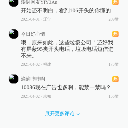
澎湃网友YfY3An
开始还不明白，看到106开头的你懂的
2021-04-01
∙ 辽宁
209赞
今日好心情
哦，原来如此，这些垃圾公司！还好我
有屏蔽95类开头电话，垃圾电话短信进
不来。
2021-04-02
∙ 福建
175赞
滴滴哼哼啊
10086现在广告也多啊，能禁一禁吗？
2021-04-02
∙ 未知
156赞
展开更多评论