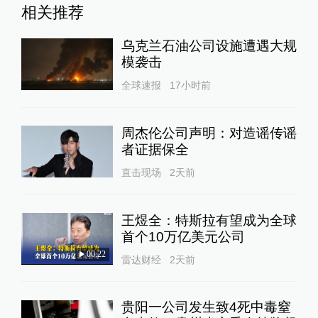
相关推荐
乌克兰石油公司设施遭遇大规
模袭击
全球速报
17小时前
周杰伦公司声明：对造谣传谣
者证据保全
直击现场
2天前
王煜全：特斯拉有望成为全球
首个10万亿美元公司
00:22
雷达财经
2天前
贵阳一公司发生致4死中毒窒