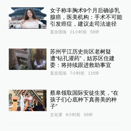
女子称丰胸术9个月后确诊乳
腺癌，医美机构：手术不可能
引发癌症，建议走司法途径
直击现场
21小时前
59
评
苏州平江历史街区老树疑
遭“钻孔灌药”，姑苏区住建
委：将持续跟进救助事宜
直击现场
7小时前
119
评
蔡皋领取国际安徒生奖，“在
孩子们心底种下真善美的种
子”
文化课
8小时前
59
评