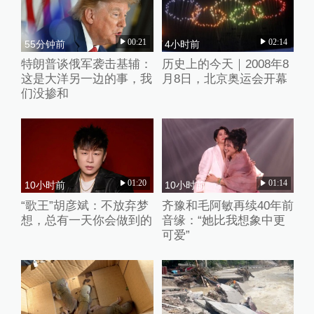
00:21
02:14
55分钟前
4小时前
特朗普谈俄军袭击基辅：
历史上的今天｜2008年8
这是大洋另一边的事，我
月8日，北京奥运会开幕
们没掺和
01:20
01:14
10小时前
10小时前
“歌王”胡彦斌：不放弃梦
齐豫和毛阿敏再续40年前
想，总有一天你会做到的
音缘：“她比我想象中更
可爱”