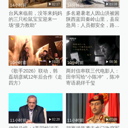
02:17
03:08
14小时前
14分钟前
台风来临前，没等来妈妈
多名避暑老人因山洪被困
的三只松鼠宝宝迎来一
陕西蓝田秦岭山里，县应
场“接力救助”
急局：人员都安全，路暂
时没通
01:23
00:50
10小时前
10小时前
《歌手2026》联动，韩
两封信串联三代电影人：
磊胡彦斌12年后合作《走
田华写给“小陈冲” ，陈冲
四方》
寄语易烊千玺
02:20
01:09
11小时前
11小时前