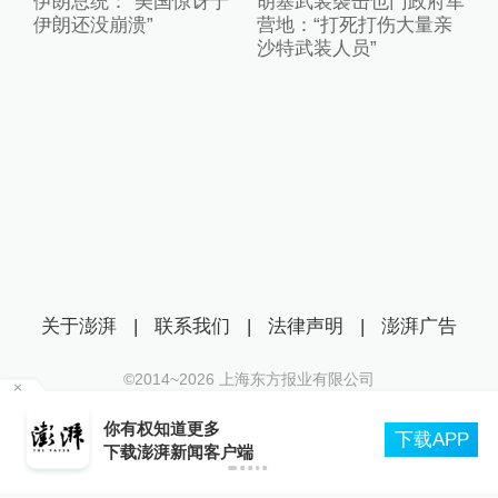
伊朗总统：“美国惊讶于
胡塞武装袭击也门政府军
伊朗还没崩溃”
营地：“打死打伤大量亲
沙特武装人员”
关于澎湃
|
联系我们
|
法律声明
|
澎湃广告
©2014~
2026
上海东方报业有限公司
沪ICP证：沪B2-20170116 | 沪ICP备14003370号
县
你有权知道更多
互联网新闻信息服务许可证：31120170006
下载APP
下载澎湃新闻客户端
沪公网安备 31010602000299号