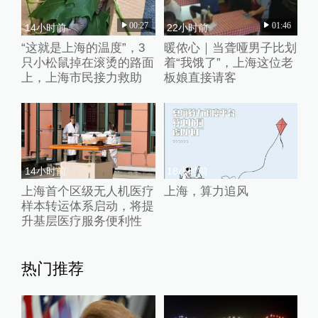
00:27
01:46
14小时前
22小时前
“这就是上海的温度”，3
暖侬心｜当聋哑男子比划
只小松鼠掉在滚烫的路面
着“我饿了”，上海这位老
上，上海市民接力救助
板娘直接请客
14小时前
18小时前
上海首个区级无人机医疗
上海，算力追风
样本转运体系启动，将提
升基层医疗服务便利性
热门推荐