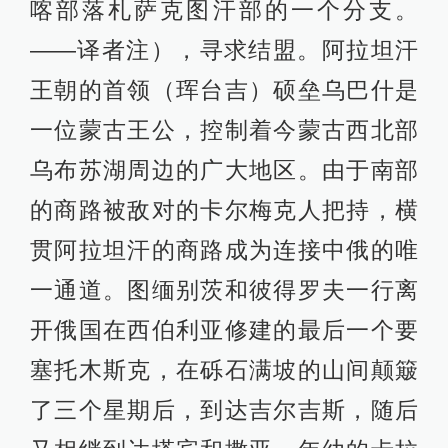
喀部落札萨克图汗部的一个分支。
——译者注），寻求结盟。阿拉坦汗
王朝的首领（珲台吉）硕垒乌巴什是
一位蒙古王公，控制着今蒙古西北部
乌布苏湖周边的广大地区。由于南部
的商路被敌对的卡尔梅克人把持，横
贯阿拉坦汗的商路成为连接中俄的唯
一通道。图缅别茨和彼得罗夫一行离
开俄国在西伯利亚修建的最后一个要
塞托木斯克，在砾石满坡的山间颠簸
了三个星期后，到达吉尔吉斯，随后