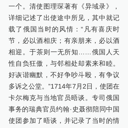
一个。清使图理琛著有《异域录》，
详细记述了出使途中所见，其中就记
载了俄国当时的风情：“凡有喜庆时
节，必以酒相庆；有亲朋来，必以酒
相迎。于茶则一无所知……俄国人天
性自负狂傲，与邻相处却素来和睦。
好诙谐幽默，不好争吵斗殴，有争议
多诉之公堂。”1714年7月2日，使团在
卡尔梅克与当地官员晤谈。专司俄国
事务的瑞典官员约翰·史聂彻陪同中国
使团参加了晤谈，并记录了当时的情