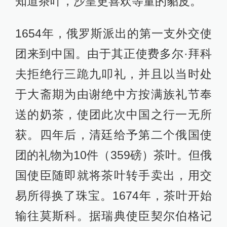
知道茶叶，沙皇更喜欢等量的貂皮。
1654年，俄罗斯派出的第一支外交使
团来到中国。由于其正使费多尔·拜科
夫拒绝行三跪九叩礼，并且以当时处
于大斋期为由谢绝中方按满族礼节奉
送的奶茶，使团此次中国之行一无所
获。四年后，清廷给予第二个俄国使
团的礼物为10件（359磅）茶叶。但俄
国使臣随即就将茶叶转手卖出，用交
易所得换了珠宝。1674年，茶叶开始
输往莫斯科。据瑞典使臣契尔伯格记