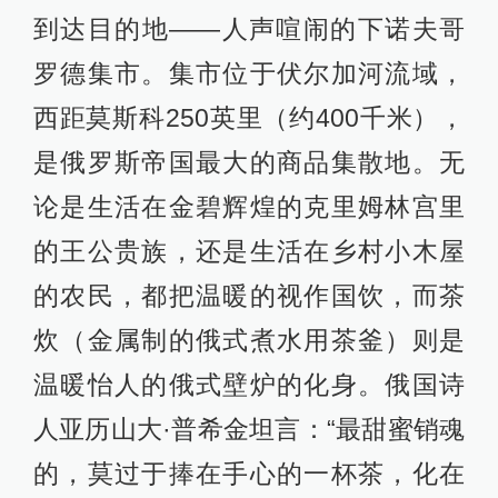
到达目的地——人声喧闹的下诺夫哥
罗德集市。集市位于伏尔加河流域，
西距莫斯科250英里（约400千米），
是俄罗斯帝国最大的商品集散地。无
论是生活在金碧辉煌的克里姆林宫里
的王公贵族，还是生活在乡村小木屋
的农民，都把温暖的视作国饮，而茶
炊（金属制的俄式煮水用茶釜）则是
温暖怡人的俄式壁炉的化身。俄国诗
人亚历山大·普希金坦言：“最甜蜜销魂
的，莫过于捧在手心的一杯茶，化在