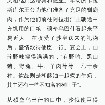
又相继到达塔宾和撒亚。年幼的卡拉
斯库尔王公为他们准备了充足的驯鹿
肉，作为他们前往阿拉坦汗王朝途中
充饥用的口粮。硕垒乌巴什看起来平
易近人，在收受了沙皇送来的礼物
后，盛情款待使臣一行。宴会上，山
珍野味摆得满满的，“有野鸭、黑山
猪、野兔、牛、羊肉等等，凡十余
种。饮品则是和酥油一起煮的牛奶，
其中还有一些不知名的树叶子”。
从硕垒乌巴什的口中，沙俄使臣得