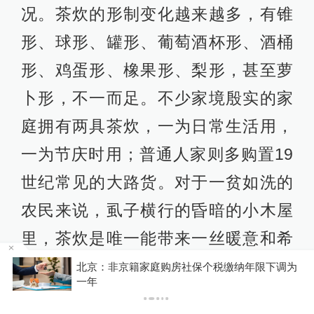
况。茶炊的形制变化越来越多，有锥
形、球形、罐形、葡萄酒杯形、酒桶
形、鸡蛋形、橡果形、梨形，甚至萝
卜形，不一而足。不少家境殷实的家
庭拥有两具茶炊，一为日常生活用，
一为节庆时用；普通人家则多购置19
世纪常见的大路货。对于一贫如洗的
农民来说，虱子横行的昏暗的小木屋
里，茶炊是唯一能带来一丝暖意和希
望的家产。一旦赤贫的农民无力缴纳
北京：非京籍家庭购房社保个税缴纳年限下调为
P
一年
官府的捐税，征税官就会上门催讨，