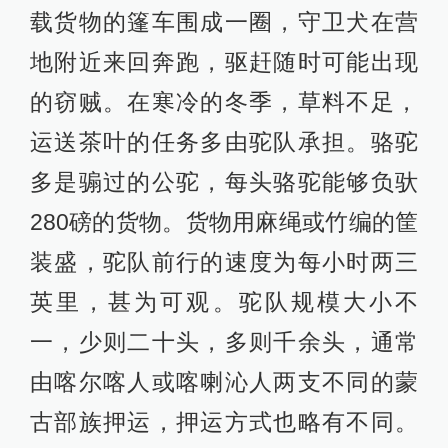
载货物的篷车围成一圈，守卫犬在营
地附近来回奔跑，驱赶随时可能出现
的窃贼。在寒冷的冬季，草料不足，
运送茶叶的任务多由驼队承担。骆驼
多是骟过的公驼，每头骆驼能够负驮
280磅的货物。货物用麻绳或竹编的筐
装盛，驼队前行的速度为每小时两三
英里，甚为可观。驼队规模大小不
一，少则二十头，多则千余头，通常
由喀尔喀人或喀喇沁人两支不同的蒙
古部族押运，押运方式也略有不同。