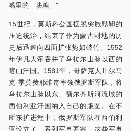
嘴里的一块糖。”
15世纪，莫斯科公国摆脱突厥鞑靼的
压迫统治，结束了作为蒙古封地的历
史后迅速向四面扩张势如破竹。1552
年伊凡大帝吞并了乌拉尔山脉以西的
喀山汗国。1581年，哥萨克人叶尔马
克·季莫费耶维奇率领俄罗斯军队，将
乌拉尔山脉以东、额尔齐斯河流域的
西伯利亚汗国纳入自己的版图。在不
断东扩进程中，俄罗斯军队在西伯利
亚设立了一系列军事要塞。这些军事