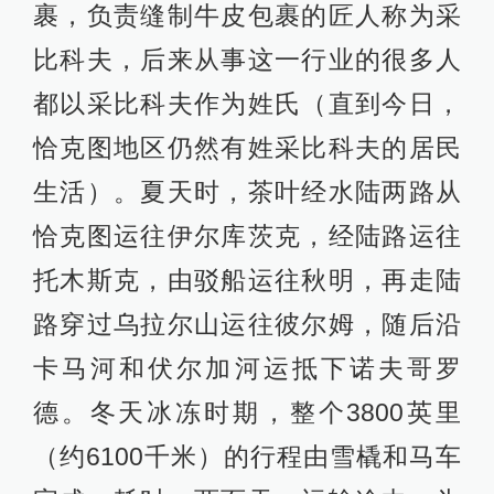
裹，负责缝制牛皮包裹的匠人称为采
比科夫，后来从事这一行业的很多人
都以采比科夫作为姓氏（直到今日，
恰克图地区仍然有姓采比科夫的居民
生活）。夏天时，茶叶经水陆两路从
恰克图运往伊尔库茨克，经陆路运往
托木斯克，由驳船运往秋明，再走陆
路穿过乌拉尔山运往彼尔姆，随后沿
卡马河和伏尔加河运抵下诺夫哥罗
德。冬天冰冻时期，整个3800英里
（约6100千米）的行程由雪橇和马车