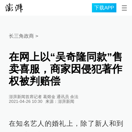
下载APP
长三角政商
>
在网上以“吴奇隆同款”售
卖喜服，商家因侵犯著作
权被判赔偿
澎湃新闻首席记者 葛熔金 通讯员 余法
2021-04-26 10:30
来源：
澎湃新闻
在知名艺人的婚礼上，除了新人和到