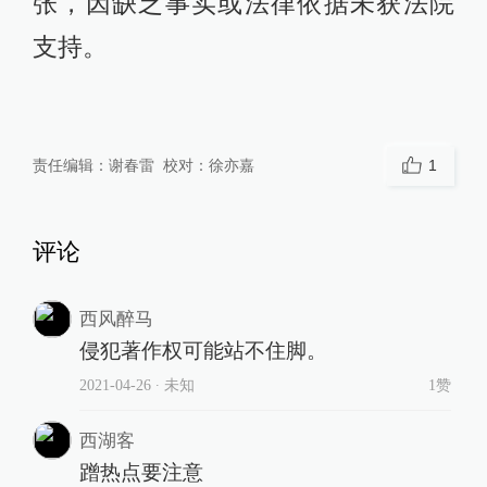
张，因缺乏事实或法律依据未获法院
支持。
责任编辑：
谢春雷
校对：
徐亦嘉
1
评论
西风醉马
侵犯著作权可能站不住脚。
2021-04-26
∙ 未知
1赞
西湖客
蹭热点要注意