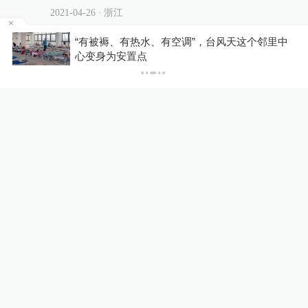
2021-04-26
∙ 浙江
者
“有被褥、有热水、有空调”，台风天这个邻里中
心变身为安置点
相关推荐
7月清理385万条电视剧侵权
链接，迅雷被纳入侵权重点监
测平台
中国政库
4天前
更多内容
侵权
网上卖黄金卷入电诈8万元被
划扣，驻马店市公安局称新蔡
警方程序违法
一号专案
8小时前