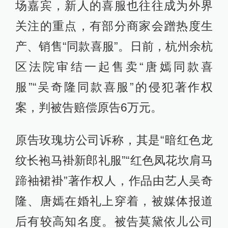
场嘉宾，新人的喜服也往往成为外界
关注的重点，有部分商家会蹭热度生
产、销售“同款喜服”。日前，杭州余杭
区法院审结一起售卖“唐嫣同款喜
服”“吴奇隆同款喜服”的侵犯著作权
案，判被告赔偿原告6万元。
原告玫瑰坊公司诉称，其是“暗红色龙
纹长袍马褂新郎礼服”“红色凤花坎肩马
蹄袖裙褂”著作权人，作品由艺人吴奇
隆、唐嫣在婚礼上穿着，被媒体报道
后有较高知名度。被告莫黛依儿公司