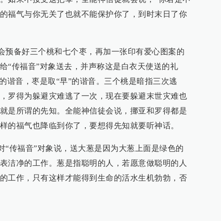
的福气与你无关了也就不能保护你了，到时末日了你
预备好三个桃和七个枣，再加一张印有爱心图案的
给“传福音”对象送去，并声称这是白衣天使送的礼
”的谐音，枣是取“早”的谐音。三个桃是暗指三次逃
，罗得为躲避灾难逃了一次，现在要躲避末世灾难也
就是所谓的先知。全能神信徒会说，挪亚和罗得都是
样的福气也降临到你了，要想得先知就要听神话。
“传福音”对象说，送大葱是因为大葱上面是绿色的
表洁净的工作。葱是指聪明的人，若愿意做聪明的人
的工作，只有这样才能得到生命的活水生机勃勃，否
中。