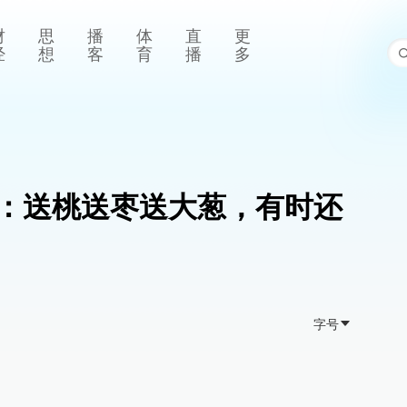
财
思
播
体
直
更
经
想
客
育
播
多
：送桃送枣送大葱，有时还
字号