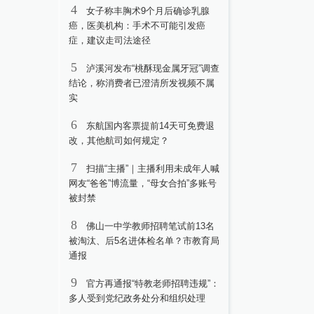
4
女子称丰胸术9个月后确诊乳腺
癌，医美机构：手术不可能引发癌
症，建议走司法途径
5
泸溪河发布“桃酥现金属牙冠”调查
结论，称消费者已澄清所发视频不属
实
6
东航国内客票提前14天可免费退
改，其他航司如何规定？
7
扫描“主播”｜主播利用未成年人喊
网友“爸爸”博流量，“母女合拍”多账号
被封禁
8
佛山一中学教师招聘笔试前13名
被淘汰、后5名进体检名单？市教育局
通报
9
官方再通报“特教老师招聘违规”：
多人受到党纪政务处分和组织处理