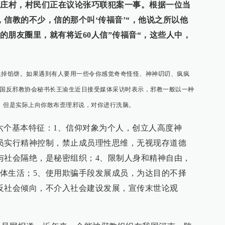
田庄村，村民们正在议论张巧联犯案一事。根据一位当
，信教的不少，信的那个叫‘传福音’“，他说之所以他
的朋友圈里，就有将近60人信”传福音“，这些人中，
掉馅饼。如果遇到有人要用一些令你感觉奇奇怪怪、神神叨叨、疯疯
中国反邪教协会秘书长王渝生近日接受媒体采访时表示，邪教一般以一种
。但是实际上向你散布歪理邪说，对你进行洗脑。
个基本特征：1、信仰对象为个人，创立人高度神
员实行精神控制，禁止成员理性思维，无视现存道德
与社会隔绝，是秘密组织；4、限制人身和精神自由，
体生活；5、使用欺骗手段发展成员，为达目的不择
反社会倾向，不介入社会建设发展，宣传末世论观