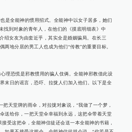
也是全能神的惯用招式。全能神中以女子居多，她们
诱惑未找到对象的青年人，在他们的《摸底明细表》中
借介绍女友为由套近乎，其实全是婚姻骗局。在长三
偶两地分居的男工人也成为他们“传教”的重要目标。
理恐慌是邪教惯用的骗人伎俩。全能神邪教借此设
界末日的谣言，恐吓、拉拢人们加入他们。以下是全
把天堂牌的雨伞，对拉拢对象说，“我做了一个梦，
伞送给你，一把天堂伞幸福到永远，这把伞带着天堂
果接受这把伞，全能神信徒还会送一本全能神的书籍，
。如果不接受这把伞，全能神信徒就会说，“你若是不