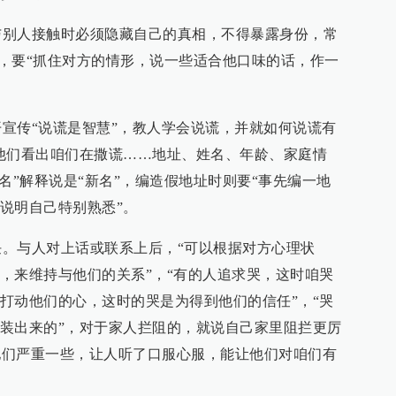
人接触时必须隐藏自己的真相，不得暴露身份，常
度，要“抓住对方的情形，说一些适合他口味的话，作一
传“说谎是智慧”，教人学会说谎，并就如何说谎有
他们看出咱们在撒谎……地址、姓名、年龄、家庭情
名”解释说是“新名”，编造假地址时则要“事先编一地
说明自己特别熟悉”。
与人对上话或联系上后，“可以根据对方心理状
，来维持与他们的关系”，“有的人追求哭，这时咱哭
打动他们的心，这时的哭是为得到他们的信任”，“哭
装出来的”，对于家人拦阻的，就说自己家里阻拦更厉
比他们严重一些，让人听了口服心服，能让他们对咱们有