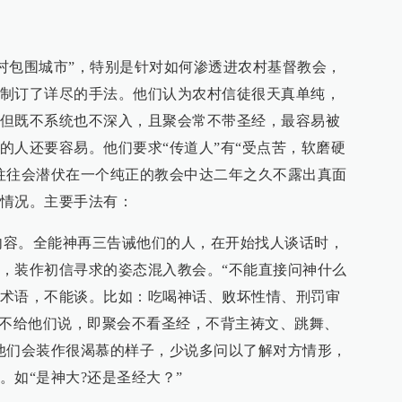
包围城市”，特别是针对如何渗透进农村基督教会，
制订了详尽的手法。他们认为农村信徒很天真单纯，
但既不系统也不深入，且聚会常不带圣经，最容易被
的人还要容易。他们要求“传道人”有“受点苦，软磨硬
往往会潜伏在一个纯正的教会中达二年之久不露出真面
情况。主要手法有：
内容。全能神再三告诫他们的人，在开始找人谈话时，
，装作初信寻求的姿态混入教会。“不能直接问神什么
术语，不能谈。比如：吃喝神话、败坏性情、刑罚审
况不给他们说，即聚会不看圣经，不背主祷文、跳舞、
他们会装作很渴慕的样子，少说多问以了解对方情形，
。如“是神大?还是圣经大？”