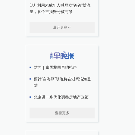
10
利用未成年人喊网友“爸爸”博流
量，多个主播账号被封禁
展开更多
封面｜泰国校园再响枪声
预计“白海豚”明晚将在浙闽沿海登
陆
北京进一步优化调整房地产政策
查看更多