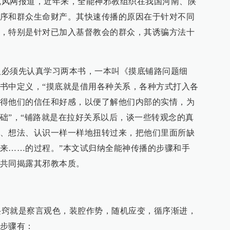
网报道，近年来，全能神邪教组织在我国河南、陕
序和群众生命财产。其快速传播的原因在于针对不同
，特别是针对已加入基督教会的群众，其诱骗方法十
须先认真学习两本书，一本叫《摸底铺路问题细
书中定义，“摸底就是借用各种关系，各种方式打入各
得他们的信任和好感，以便了解他们内部的实情，为
础”，“铺路就是在拉好关系以后，谈一些转观念的真
、想法、认识一样一样地扭转过来，把他们里面所缺
来……的过程。”本文试归纳全能神传播的步骤和手
惕，共同揭露其邪教本质。
就是察言观色，装腔作势，随机应变，循序渐进，
步骤有：