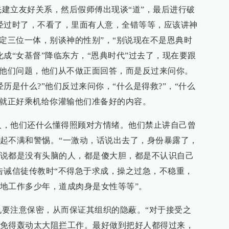
建立友好关系，然后假师傅出现谈“道”，最后进行破
经过时了，不看了，里面有人意，全错等等，应该讲神
否定三位一体，别谈神的性别”，“别说现在不是恩典时
成“女基督”降临东方，“恩典时代”过去了，现在要跟
问他们问题，他们从不做正面回答，而是反过来问你。
历是什么?”他们反过来问你，“什么是得救?”，“什么
他就正好乘机给你灌输他们准备好的内容。
人，他们还什么懂得照顾对方情绪。他们禁止讲自己曾
起不满和警惕。“一激动，话说出去了，身份暴露了，
说都是没有头脑的人，都是傻大胆，都是不认识自己
告诫信徒传教时“不得急于求成，操之过急，不稳重，
地工作多少年，道成肉身是女性等等”。
要注意保密，从而保证其组织的隐蔽。“对于接受之
免得轰动太大阻拦工作。最好做到把好人都得过来，