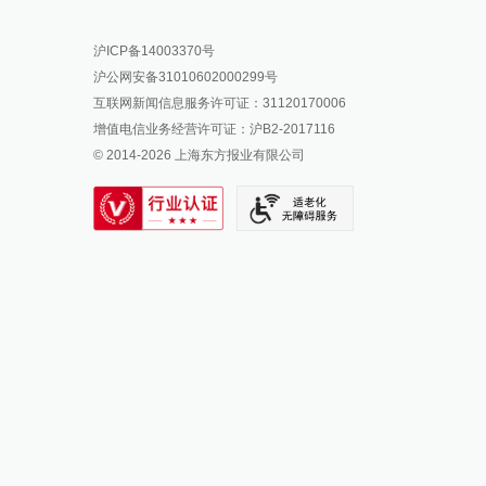
报料热线: 021-962866
澎湃新闻微博
沪ICP备14003370号
报料邮箱: news@thepaper.cn
澎湃新闻公众号
沪公网安备31010602000299号
澎湃新闻抖音号
互联网新闻信息服务许可证：31120170006
派生万物开放平台
增值电信业务经营许可证：沪B2-2017116
© 2014-
2026
上海东方报业有限公司
IP SHANGHAI
SIXTH TONE