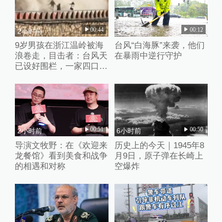
00:44
00:12
2小时前
1小时前
9岁男孩在浙江温岭被海
台风“白海豚”来袭，他们
浪卷走，目击者：台风天
在暴雨中逆行守护
已设好围栏，一家四口翻
入时保安曾喊话劝阻
00:51
00:50
2小时前
6小时前
导演文牧野：在《欢迎来
历史上的今天｜1945年8
龙餐馆》看到美食和战争
月9日，原子弹在长崎上
的相遇和对称
空爆炸