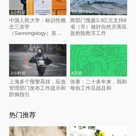
1小时前
3天前
中国人民大学：标识性概
两部门预拨3.3亿元支持8
念三农学
省（市）做好自然灾害应
（Sannongology）首次
急抢险救灾工作
在海外发布
2小时前
4天前
上海多个预警高挂，应急
张赛：二十多年来，我和
管理部门发布工作提示和
每份工作且战且和
防御指引
热门推荐