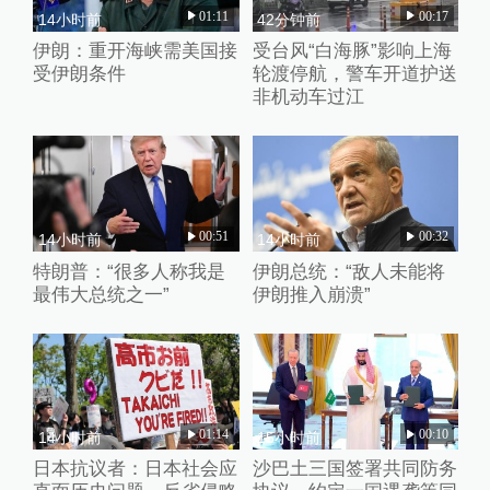
01:11
00:17
14小时前
42分钟前
伊朗：重开海峡需美国接
受台风“白海豚”影响上海
受伊朗条件
轮渡停航，警车开道护送
非机动车过江
00:51
00:32
14小时前
14小时前
特朗普：“很多人称我是
伊朗总统：“敌人未能将
最伟大总统之一”
伊朗推入崩溃”
01:14
00:10
14小时前
15小时前
日本抗议者：日本社会应
沙巴土三国签署共同防务