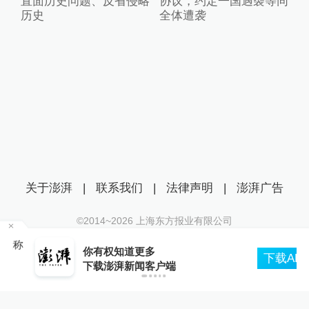
直面历史问题、反省侵略
协议，约定一国遇袭等同
历史
全体遭袭
关于澎湃
|
联系我们
|
法律声明
|
澎湃广告
©2014~
2026
上海东方报业有限公司
沪ICP证：沪B2-20170116 | 沪ICP备14003370号
称
你有权知道更多
互联网新闻信息服务许可证：31120170006
下载APP
下载澎湃新闻客户端
沪公网安备 31010602000299号