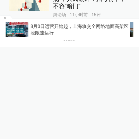
不容“暗门”
舆论场
11小时前
15
评
架区
“青海和兰州在抢一碗面？”青海媒体：这种说
法，格局小了
澎湃早晚报｜早餐湃·泰国校
园再响枪声
舆论场
13小时前
中青评论：校门口“杆型长
椅”走红，“小动作”折射城市治
理大智慧
舆论场
15小时前
24小时最热