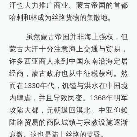
汗也大力推广商业。蒙古帝国的首都
哈剌和林成为丝路货物的集散地。
虽然蒙古帝国并非海上强权，但
蒙古大汗十分注意海上交通与贸易，
许多西亚商人来到中国东南沿海定居
经商，蒙古政府也从中征税获利。然
而在1330年代，饥馑与洪水在中国境
内肆虐，并且导致民变。1368年明军
攻陷大都，元朝退回漠北。中亚仰赖
陆路贸易的商队城镇与宗教设施逐渐
衰微。这也是陆上丝路的黄昏。