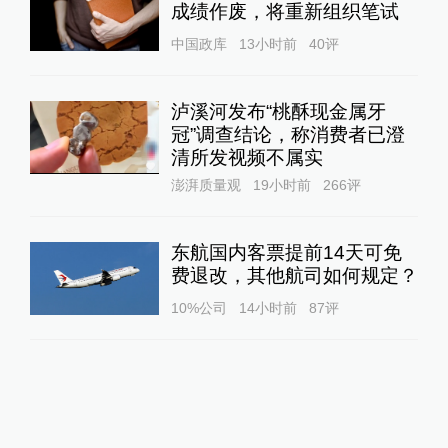
成绩作废，将重新组织笔试
中国政库
13小时前
40
评
泸溪河发布“桃酥现金属牙
冠”调查结论，称消费者已澄
清所发视频不属实
澎湃质量观
19小时前
266
评
东航国内客票提前14天可免
费退改，其他航司如何规定？
10%公司
14小时前
87
评