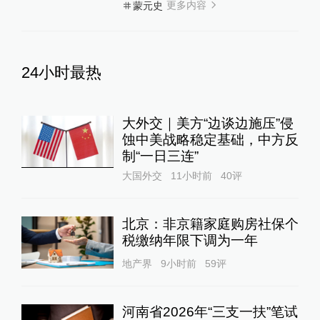
更多内容
蒙元史
24小时最热
大外交｜美方“边谈边施压”侵
蚀中美战略稳定基础，中方反
制“一日三连”
大国外交
11小时前
40
评
北京：非京籍家庭购房社保个
税缴纳年限下调为一年
地产界
9小时前
59
评
河南省2026年“三支一扶”笔试