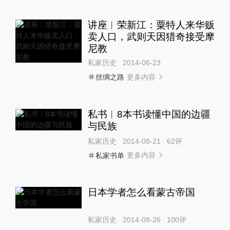
讲座︱荣新江：粟特人来华贩
卖人口，武则天因猎奇接受摩
尼教
私家历史
2014-06-23
更多内容
丝绸之路
私书︱8本书读懂中国的边疆
与民族
私家历史
2014-08-21
62
评
更多内容
私家书单
日本学者怎么看蒙古帝国
私家历史
2014-08-26
100
评