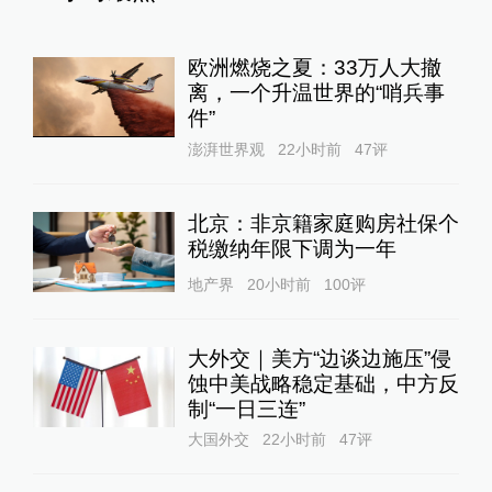
欧洲燃烧之夏：33万人大撤
离，一个升温世界的“哨兵事
件”
澎湃世界观
22小时前
47
评
北京：非京籍家庭购房社保个
税缴纳年限下调为一年
地产界
20小时前
100
评
大外交｜美方“边谈边施压”侵
蚀中美战略稳定基础，中方反
制“一日三连”
大国外交
22小时前
47
评