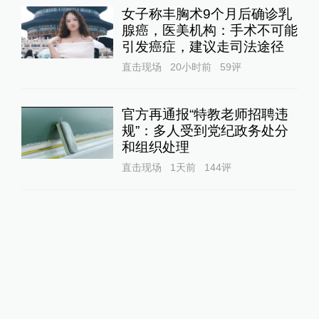
女子称丰胸术9个月后确诊乳
腺癌，医美机构：手术不可能
引发癌症，建议走司法途径
直击现场
20小时前
59
评
官方再通报“特教老师招聘违
规”：多人受到党纪政务处分
和组织处理
直击现场
1天前
144
评