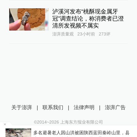
泸溪河发布“桃酥现金属牙
冠”调查结论，称消费者已澄
清所发视频不属实
澎湃质量观
23小时前
273
评
关于澎湃
|
联系我们
|
法律声明
|
澎湃广告
©2014~
2026
上海东方报业有限公司
沪ICP证：沪B2-20170116 | 沪ICP备14003370号
事
多名避暑老人因山洪被困陕西蓝田秦岭山里，县