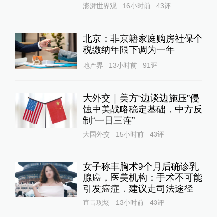
澎湃世界观
16小时前
43
评
北京：非京籍家庭购房社保个
税缴纳年限下调为一年
地产界
13小时前
91
评
大外交｜美方“边谈边施压”侵
蚀中美战略稳定基础，中方反
制“一日三连”
大国外交
15小时前
43
评
女子称丰胸术9个月后确诊乳
腺癌，医美机构：手术不可能
引发癌症，建议走司法途径
直击现场
13小时前
43
评