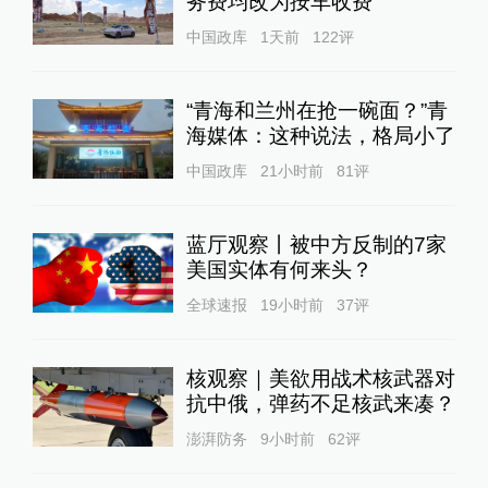
务费均改为按车收费
中国政库
1天前
122
评
“青海和兰州在抢一碗面？”青
海媒体：这种说法，格局小了
中国政库
21小时前
81
评
蓝厅观察丨被中方反制的7家
美国实体有何来头？
全球速报
19小时前
37
评
核观察｜美欲用战术核武器对
抗中俄，弹药不足核武来凑？
澎湃防务
9小时前
62
评