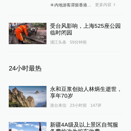
更多内容
内地游客滞留香港机场
受台风影响，上海525座公园
临时闭园
浦江头条
59分钟前
24小时最热
永和豆浆创始人林炳生逝世，
享年70岁
港台来信
23小时前
147
评
新疆4A级及以上景区自驾服