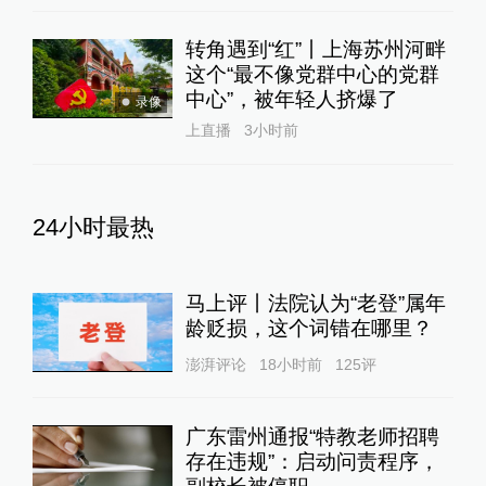
转角遇到“红”丨上海苏州河畔
这个“最不像党群中心的党群
中心”，被年轻人挤爆了
录像
上直播
3小时前
24小时最热
马上评丨法院认为“老登”属年
龄贬损，这个词错在哪里？
澎湃评论
18小时前
125
评
广东雷州通报“特教老师招聘
存在违规”：启动问责程序，