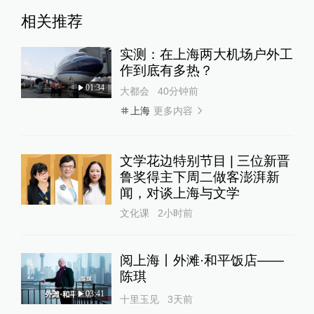
相关推荐
实测：在上海两大机场户外工
作到底有多热？
01:34
大都会
40分钟前
更多内容
上海
文学花边特别节目 | 三位新晋
鲁奖得主下周二做客澎湃新
闻，对谈上海与文学
文化课
2小时前
阅上海丨外滩·和平饭店——
陈琪
03:41
十里玉见
3天前