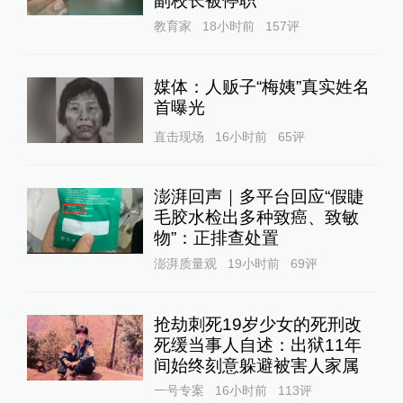
副校长被停职
教育家
18小时前
157
评
媒体：人贩子“梅姨”真实姓名
首曝光
直击现场
16小时前
65
评
澎湃回声｜多平台回应“假睫
毛胶水检出多种致癌、致敏
物”：正排查处置
澎湃质量观
19小时前
69
评
抢劫刺死19岁少女的死刑改
死缓当事人自述：出狱11年
间始终刻意躲避被害人家属
一号专案
16小时前
113
评