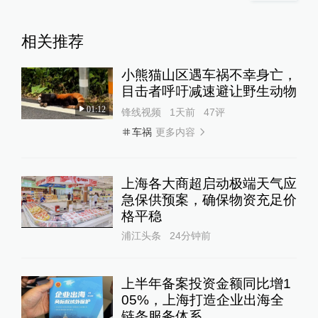
相关推荐
小熊猫山区遇车祸不幸身亡，
目击者呼吁减速避让野生动物
01:12
锋线视频
1天前
47
评
更多内容
车祸
上海各大商超启动极端天气应
急保供预案，确保物资充足价
格平稳
浦江头条
24分钟前
上半年备案投资金额同比增1
05%，上海打造企业出海全
链条服务体系