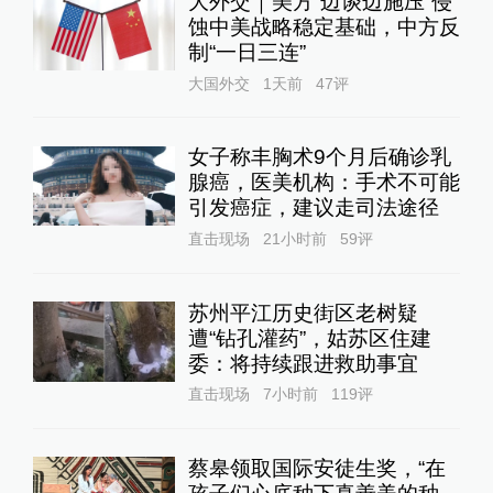
大外交｜美方“边谈边施压”侵
蚀中美战略稳定基础，中方反
制“一日三连”
大国外交
1天前
47
评
女子称丰胸术9个月后确诊乳
腺癌，医美机构：手术不可能
引发癌症，建议走司法途径
直击现场
21小时前
59
评
苏州平江历史街区老树疑
遭“钻孔灌药”，姑苏区住建
委：将持续跟进救助事宜
直击现场
7小时前
119
评
蔡皋领取国际安徒生奖，“在