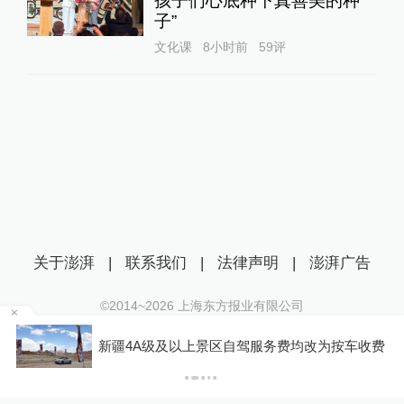
孩子们心底种下真善美的种
子”
文化课
8小时前
59
评
关于澎湃
|
联系我们
|
法律声明
|
澎湃广告
©2014~
2026
上海东方报业有限公司
沪ICP证：沪B2-20170116 | 沪ICP备14003370号
新疆4A级及以上景区自驾服务费均改为按车收费
互联网新闻信息服务许可证：31120170006
P
沪公网安备 31010602000299号