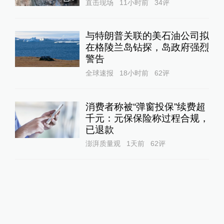
直击现场
11小时前
34
评
与特朗普关联的美石油公司拟
在格陵兰岛钻探，岛政府强烈
警告
全球速报
18小时前
62
评
消费者称被“弹窗投保”续费超
千元：元保保险称过程合规，
已退款
澎湃质量观
1天前
62
评