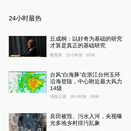
24小时最热
丘成桐：以好奇为基础的研究
才算是真正的基础研究
教育家
15小时前
65
评
台风“白海豚”在浙江台州玉环
沿海登陆，中心附近最大风力
14级
绿政公署
18小时前
59
评
良田被毁、污水入河，央视曝
光多地乡村排污乱象
1