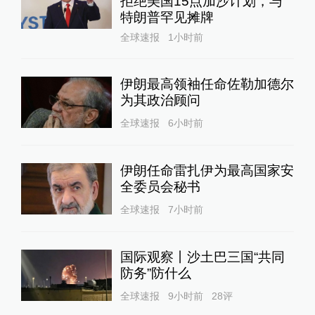
拒绝美国15点加沙计划，与
特朗普罕见摊牌
全球速报
1小时前
伊朗最高领袖任命佐勒加德尔
为其政治顾问
全球速报
6小时前
伊朗任命雷扎伊为最高国家安
全委员会秘书
全球速报
7小时前
国际观察丨沙土巴三国“共同
防务”防什么
全球速报
9小时前
28
评