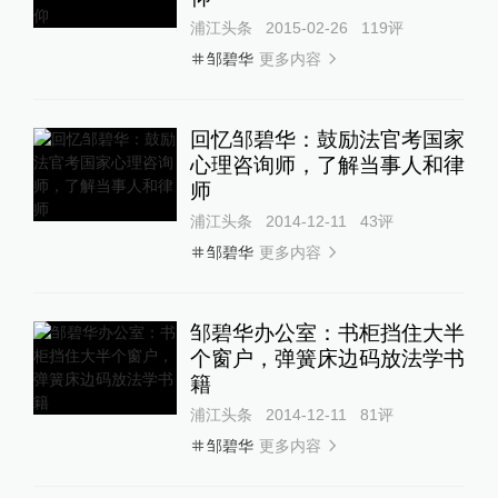
浦江头条
2015-02-26
119
评
更多内容
邹碧华
回忆邹碧华：鼓励法官考国家
心理咨询师，了解当事人和律
师
浦江头条
2014-12-11
43
评
更多内容
邹碧华
邹碧华办公室：书柜挡住大半
个窗户，弹簧床边码放法学书
籍
浦江头条
2014-12-11
81
评
更多内容
邹碧华