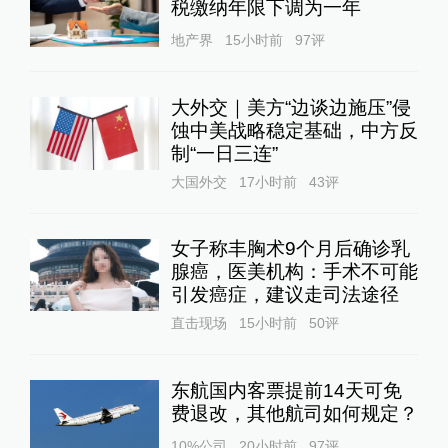
税缴纳年限下调为一年
地产界
15小时前
97
评
大外交｜美方“边谈边施压”侵
蚀中美战略稳定基础，中方反
制“一日三连”
大国外交
17小时前
43
评
女子称丰胸术9个月后确诊乳
腺癌，医美机构：手术不可能
引发癌症，建议走司法途径
直击现场
15小时前
50
评
东航国内客票提前14天可免
费退改，其他航司如何规定？
10%公司
20小时前
97
评