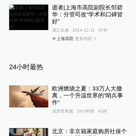
逝者|上海市高院副院长邹碧
华：分管司改“学术和口碑皆
好”
浦江头条
2014-12-11
97
评
更多内容
上海高院
24小时最热
欧洲燃烧之夏：33万人大撤
离，一个升温世界的“哨兵事
件”
澎湃世界观
18小时前
43
评
北京：非京籍家庭购房社保个