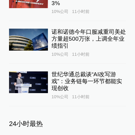
3%
10%公司
11小时前
诺和诺德今年口服减重司美处
方量超500万张，上调全年业
绩指引
10%公司
11小时前
世纪华通总裁谈“AI改写游
戏”：业务链每一环节都能实
现创收
10%公司
11小时前
24小时最热