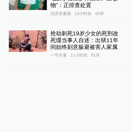
物”：正排查处置
澎湃质量观
15小时前
65
评
抢劫刺死19岁少女的死刑改
死缓当事人自述：出狱11年
间始终刻意躲避被害人家属
一号专案
11小时前
81
评