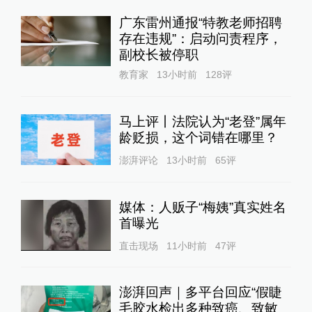
广东雷州通报“特教老师招聘
存在违规”：启动问责程序，
副校长被停职
教育家
13小时前
128
评
马上评丨法院认为“老登”属年
龄贬损，这个词错在哪里？
澎湃评论
13小时前
65
评
媒体：人贩子“梅姨”真实姓名
首曝光
直击现场
11小时前
47
评
澎湃回声｜多平台回应“假睫
毛胶水检出多种致癌、致敏