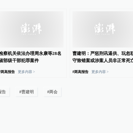
检察机关依法办理周永康等28名
曹建明：严惩刑讯逼供、玩忽
省部级干部犯罪案件
守致错案或涉案人员非正常死
#
两高报告
更多内容 >
#
两高报告
更多内容 >
报告
#
曹建明
#
两会