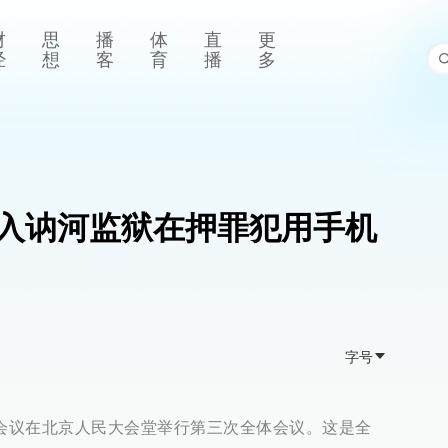
财
思
播
体
直
更
经
想
客
育
播
多
入讷河监狱在押罪犯用手机
字号
次会议在北京人民大会堂举行第三次全体会议。这是全