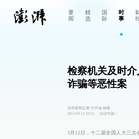
要
精
国
时
闻
选
际
事
检察机关及时介
诈骗等恶性案
澎湃新闻记者 付丹迪 杨璐
2015-03-12 10:12
法治中国
>
3月12日，十二届全国人大三