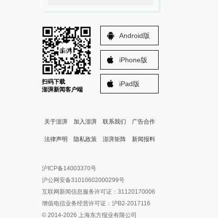
Android版
iPhone版
扫码下载
iPad版
澎湃新闻客户端
关于澎湃
加入澎湃
联系我们
广告合作
法律声明
隐私政策
澎湃矩阵
新闻报料
报料热线: 021-962866
澎湃新闻微博
沪ICP备14003370号
报料邮箱: news@thepaper.cn
澎湃新闻公众号
沪公网安备31010602000299号
澎湃新闻抖音号
互联网新闻信息服务许可证：31120170006
派生万物开放平台
增值电信业务经营许可证：沪B2-2017116
© 2014-
2026
上海东方报业有限公司
IP SHANGHAI