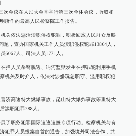
图
三次会议在人民大会堂举行第三次全体会议，听取和
明所作的最高人民检察院工作报告。
关依法惩治渎职侵权犯罪，积极回应人民群众反映
”问题，查办国家机关工作人员渎职侵权犯罪13864人，
员6067人、司法人员1771人。
押人员杀警脱逃、讷河监狱发生在押罪犯利用手机
察机关及时介入，依法对涉嫌玩忽职守、滥用职权犯
济高速特大燃爆事故，昆山特大爆炸事故等重特大
后渎职犯罪788人。
了职务犯罪国际追逃追赃专项行动。检察机关与有
济犯罪人员投案自首的通告，加强境外司法合作，共