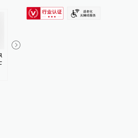
SIXTH TONE
职
各级检察机关取消以数字指标、
去年被查行贿者增长近
亡
比率控制线等排序评优
家：不严查行贿将影响
#
两高报告
更多内容 >
#
两高报告
更多内容 >