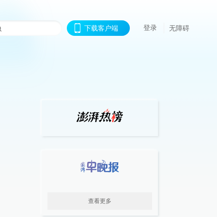
登录
下载客户端
无障碍
查看更多