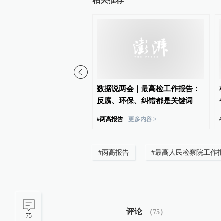
相关推荐
查行贿者增长近4成，专
数据说两会｜最高检工作报告：
严查行贿将影响反腐效果
反腐、环保、纠错都是关键词
告
更多内容 >
#
两高报告
更多内容 >
#
两高报告
#
最高人民检察院工作
评论
（
75
）
75