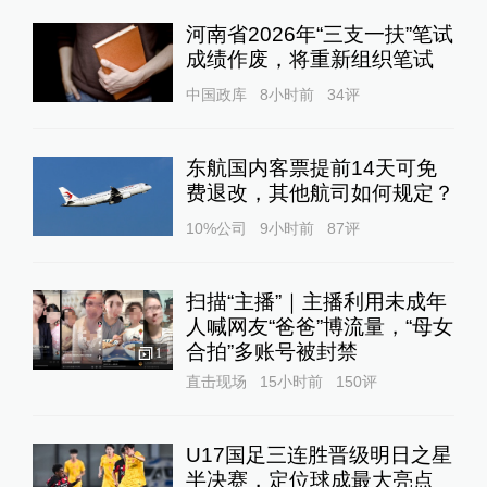
河南省2026年“三支一扶”笔试
成绩作废，将重新组织笔试
中国政库
8小时前
34
评
东航国内客票提前14天可免
费退改，其他航司如何规定？
10%公司
9小时前
87
评
扫描“主播”｜主播利用未成年
人喊网友“爸爸”博流量，“母女
合拍”多账号被封禁
1
直击现场
15小时前
150
评
U17国足三连胜晋级明日之星
半决赛，定位球成最大亮点