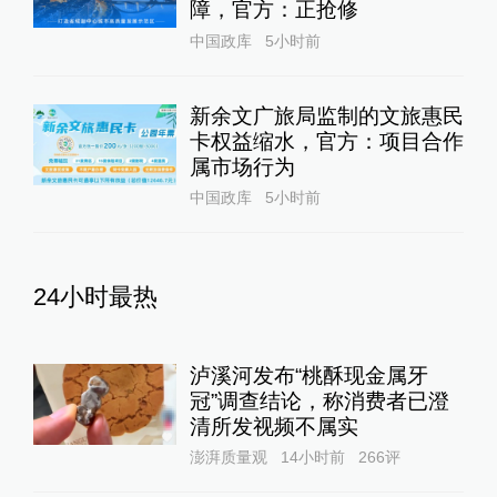
障，官方：正抢修
中国政库
5小时前
新余文广旅局监制的文旅惠民
卡权益缩水，官方：项目合作
属市场行为
中国政库
5小时前
24小时最热
泸溪河发布“桃酥现金属牙
冠”调查结论，称消费者已澄
清所发视频不属实
澎湃质量观
14小时前
266
评