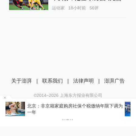
运动家
18小时前
56
评
关于澎湃
|
联系我们
|
法律声明
|
澎湃广告
©2014~
2026
上海东方报业有限公司
沪ICP证：沪B2-20170116 | 沪ICP备14003370号
调为
湖南衡阳蒸湘区住建局民生服务热线刚开通两天
互联网新闻信息服务许可证：31120170006
就出现故障，官方：正抢修
沪公网安备 31010602000299号