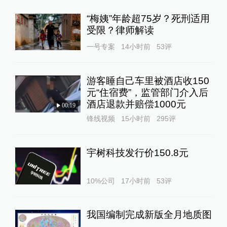
“梅姨”年龄超75岁？死刑适用
受限？律师解读
一号专案
14小时前
53
评
游客睡自己车里被酒店收150
元“住宿费”，监管部门介入后
酒店退款并赔偿1000元
00:19
锋线视频
15小时前
295
评
宇树科技发行价150.8元
10%公司
17小时前
53
评
我国编制完成新版全月地质图