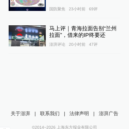
国防聚焦
23小时前
69
评
马上评｜青海拉面告别“兰州
拉面”，借来的IP终要还
澎湃评论
20小时前
47
评
关于澎湃
|
联系我们
|
法律声明
|
澎湃广告
©2014~
2026
上海东方报业有限公司