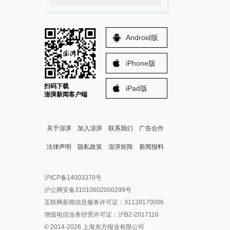
Android版
iPhone版
扫码下载
iPad版
澎湃新闻客户端
关于澎湃
加入澎湃
联系我们
广告合作
法律声明
隐私政策
澎湃矩阵
新闻报料
报料热线: 021-962866
澎湃新闻微博
沪ICP备14003370号
报料邮箱: news@thepaper.cn
澎湃新闻公众号
沪公网安备31010602000299号
澎湃新闻抖音号
互联网新闻信息服务许可证：31120170006
派生万物开放平台
增值电信业务经营许可证：沪B2-2017116
© 2014-
2026
上海东方报业有限公司
IP SHANGHAI