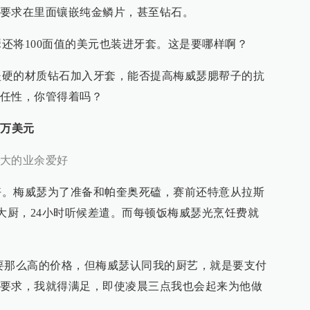
要求在里面镶嵌纯金鳞片，甚至钻石。
将100面值的美元也装进牙套。这是要哪样啊？
的材质钻石加入牙套，能否提高梅威瑟腮帮子的抗
任性，你管得着吗？
0万美元
大的业余爱好
梅威瑟为了准备和帕奎奥死磕，赛前还特意从拉斯
的大厨，24小时听候差遣。而每顿饭梅威瑟光烹饪费就
那么高的价格，但梅威瑟认同我的厨艺，就是要支付
要求，我就得满足，即使凌晨三点我也会起来为他做