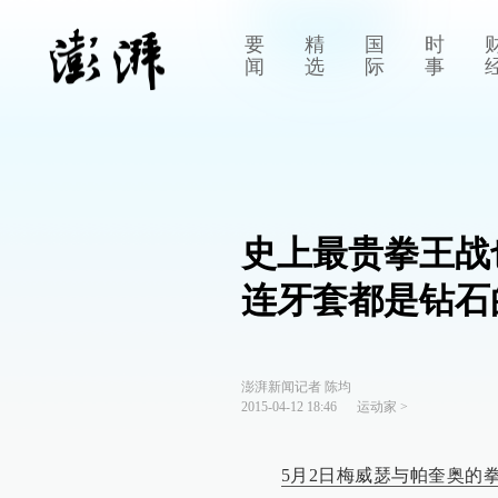
要
精
国
时
闻
选
际
事
史上最贵拳王战
连牙套都是钻石
澎湃新闻记者 陈均
2015-04-12 18:46
运动家
>
5月2日梅威瑟与帕奎奥的