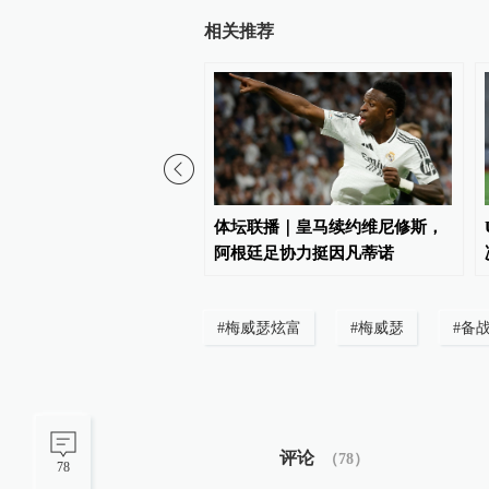
相关推荐
体质合格率95.1% ，肥
体坛联播｜皇马续约维尼修斯，
长成隐忧
阿根廷足协力挺因凡蒂诺
#
梅威瑟炫富
#
梅威瑟
#
备
评论
（
78
）
78