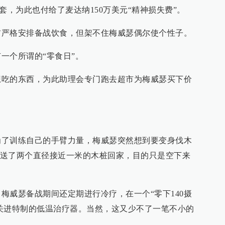
X)手套，为此也付给了麦达纳150万美元“精神损失费”。
格安排备战饮食，但架不住梅威瑟偶尔使个性子。
个所谓的“零食日”。
的东西，为此助理会专门跑去超市为梅威瑟买下价
训练自己的手臂力量，梅威瑟突然想到要变身伐木
送了两个直径接近一米的木桩回家，目的只是空下来
威瑟备战期间还定期进行冷疗，在一个“零下140摄
关进特制的低温治疗器。当然，这又少不了一笔不小的