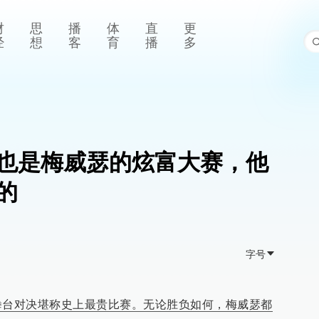
财
思
播
体
直
更
经
想
客
育
播
多
也是梅威瑟的炫富大赛，他
的
字号
拳台对决堪称史上最贵比赛。无论胜负如何，梅威瑟都