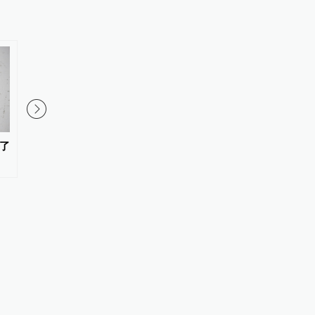
了
21支职业车队9月齐聚，环上海·
上海市民体质合格率95.
新城自行车赛迎来升级契机
胖率增长成隐忧