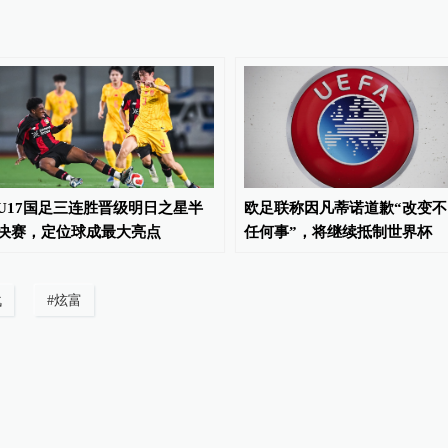
U17国足三连胜晋级明日之星半
欧足联称因凡蒂诺道歉“改变不
决赛，定位球成最大亮点
任何事”，将继续抵制世界杯
战
#
炫富