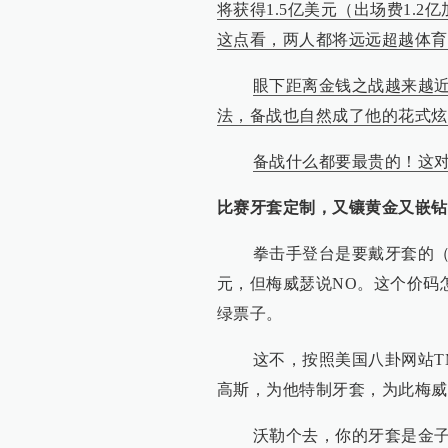
将获得1.5亿美元（出场费1.
这点看，两人都将远远超越体育
眼下距离金钱之战越来越
法，备战也自然成了他的花式炫
备战什么都要最贵的！这
比赛牙套定制，又镶黄金又嵌钻
拳击手登台是要戴牙套的（或
元，但梅威瑟说NO。这个价码
绿票子。
这不，按照美国八卦网站TM
高斯，为他特制牙套，为此梅威瑟
沃勒个去，你的牙套是金子做