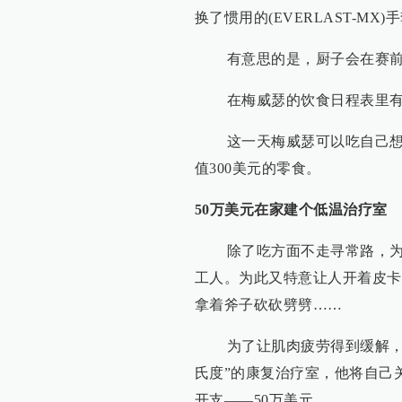
换了惯用的(EVERLAST-M
有意思的是，厨子会在赛前严
在梅威瑟的饮食日程表里有一
这一天梅威瑟可以吃自己想吃
值300美元的零食。
50万美元在家建个低温治疗室
除了吃方面不走寻常路，为了
工人。为此又特意让人开着皮卡
拿着斧子砍砍劈劈……
为了让肌肉疲劳得到缓解，梅
氏度”的康复治疗室，他将自己
开支——50万美元。