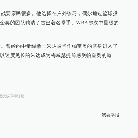
要亲民很多。他选择在户外练习，偶尔通过篮球投
奎奥的团队聘请了古巴著名拳手、WBA超次中量级的
曾经的中量级拳王朱达被当作帕奎奥的替身进入了
以速度见长的朱达成为梅威瑟提前感受帕奎奥的道
经授权不得转载
我要举报