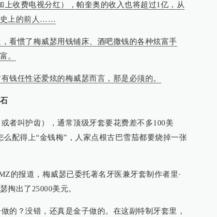
2亿加上收费电视分红），帕奎奥的收入也将超过1亿，从
史上的前人……
近，看惯了梅威瑟用钱铺床、酒吧撒钱的各种炫富手
富。
对有钱任性还爱炫的梅威瑟而言，那是必须的。
石
者叫护齿），通常顶级牙套要花费差不多100美
怎么配得上“金钱梅”，人家点根古巴雪茄都要烧掉一张
Z的报道，梅威瑟已委托著名牙医兼牙套制作者里·
掏出了25000美元。
的？没错，还真是金子做的。在这副特制牙套里，