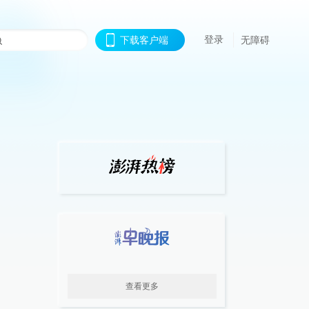
登录
下载客户端
无障碍
查看更多