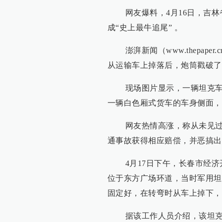
网友爆料，4月16日，吉林
成“史上最牛追尾” 。
澎湃新闻（www.thepape
从运输车上掉落后，炮筒戳破了
现场图片显示，一辆坦克车的
一辆白色厢式货车的车身侧面，
网友热情高涨，称从未见过如
通事故获得相应赔偿，并恶搞出
4月17日下午，长春市经济
位于东方广场环道，当时军用坦
固定好，在转弯时从车上掉下，
据该工作人员介绍，该坦克车