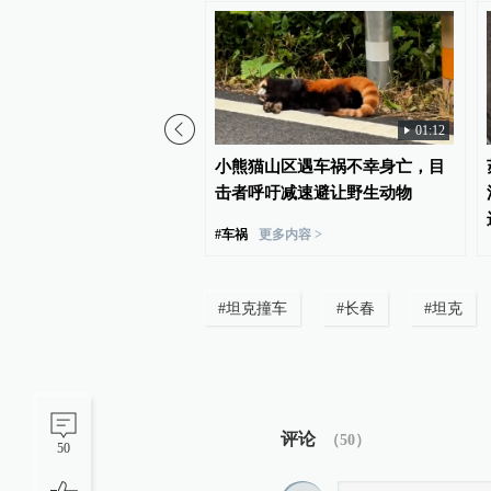
01:12
行打跳……云南宁蒗彝族
小熊猫山区遇车祸不幸身亡，目
共庆传统节日火把节
击者呼吁减速避让野生动物
#
车祸
更多内容 >
#
坦克撞车
#
长春
#
坦克
评论
（
50
）
50