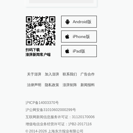
Android版
iPhone版
扫码下载
iPad版
澎湃新闻客户端
关于澎湃
加入澎湃
联系我们
广告合作
法律声明
隐私政策
澎湃矩阵
新闻报料
报料热线: 021-962866
澎湃新闻微博
沪ICP备14003370号
报料邮箱: news@thepaper.cn
澎湃新闻公众号
沪公网安备31010602000299号
澎湃新闻抖音号
互联网新闻信息服务许可证：31120170006
派生万物开放平台
增值电信业务经营许可证：沪B2-2017116
© 2014-
2026
上海东方报业有限公司
IP SHANGHAI