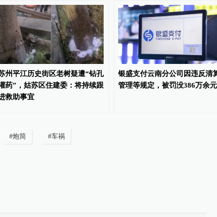
苏州平江历史街区老树疑遭“钻孔
银盛支付云南分公司因违反清
灌药”，姑苏区住建委：将持续跟
管理等规定，被罚没386万余元
进救助事宜
#
炮筒
#
车祸