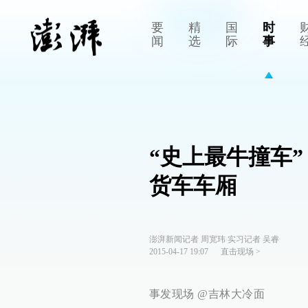
要
精
国
时
闻
选
际
事
“史上最牛撞车
货车车厢
澎湃新闻记者 周宽玮 实习记者 吴睿
2015-04-17 19:07
直击现场
>
事发现场 @吉林大冷面