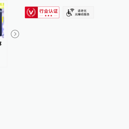
SIXTH TONE
算
广州增城一学校因在义务教育招
点火游行打跳……云南
生中超计划招生，被罚没891万
自治县共庆传统节日火
余元