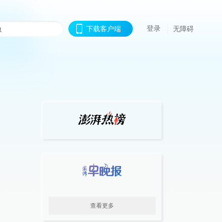
登录
下载客户端
无障碍
查看更多