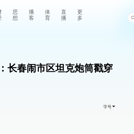
财
思
播
体
直
更
经
想
客
育
播
多
”：长春闹市区坦克炮筒戳穿
字号