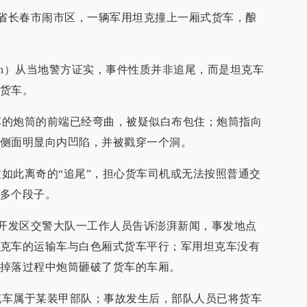
省长春市闹市区，一辆军用坦克撞上一厢式货车，酿
r.cn）从当地警方证实，事件性质并非追尾，而是坦克车
货车。
炮筒的前端已经弯曲，被疑似白布包住；炮筒指向
侧面明显向内凹陷，并被戳穿一个洞。
此离奇的“追尾”，担心货车司机或无法按照普通交
多个段子。
开发区交警大队一工作人员告诉澎湃新闻，事发地点
克车的运输车与白色厢式货车平行；军用坦克车没有
掉落过程中炮筒砸破了货车的车厢。
属于某装甲部队；事故发生后，部队人员已将货车