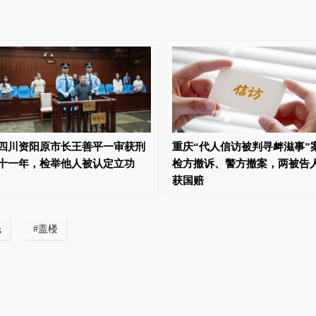
四川资阳原市长王善平一审获刑
重庆“代人信访被判寻衅滋事”
十一年，检举他人被认定立功
检方撤诉、警方撤案，两被告
获国赔
钱
#
盖楼