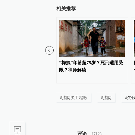
相关推荐
院：去年全省审结一审案
“梅姨”年龄超75岁？死刑适用受
机关败诉率18.95%
限？律师解读
#
法院欠工程款
#
法院
#
欠
评论
（
712
）