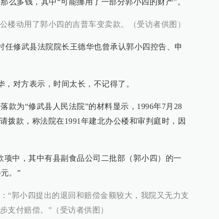
么多钱，其中“可能挪用了一部分郭小四的财产”。
公楼动用了郭小四的吉普车变卖款。（受访者供图）
，时任修武县法院院长王德华也曾承认郭小四控告、申
华，对方表示，时间太长，不记得了。
为“修武县人民法院”的材料显示，1996年7月28
请拨款，称法院在1991年建北办公楼和审判庭时，因
款项中，其中有县副食品公司二批部（郭小四）的一
0元。”
：“郭小四提出的退回和赔偿金额较大，我院又无力支
步支付赔偿。”（受访者供图）