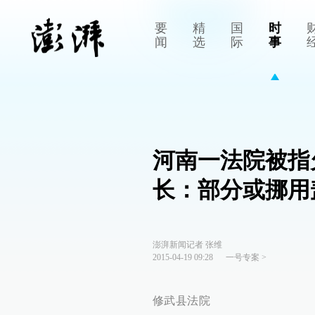
要
精
国
时
闻
选
际
事
河南一法院被指
长：部分或挪用
澎湃新闻记者 张维
2015-04-19 09:28
一号专案
>
修武县法院