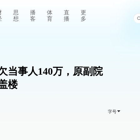
财
思
播
体
直
更
经
想
客
育
播
多
欠当事人140万，原副院
盖楼
字号