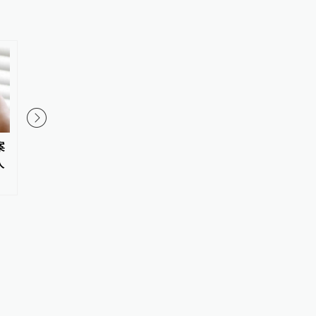
案
“梅姨”涉嫌拐卖儿童案被害家庭
青海高院：去年全省审
人
盼正义审判，该案已移送审查起
件中行政机关败诉率18.
诉