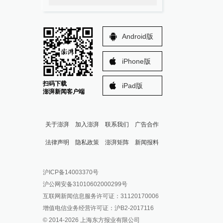
Android版
iPhone版
扫码下载
iPad版
澎湃新闻客户端
关于澎湃
加入澎湃
联系我们
广告合作
法律声明
隐私政策
澎湃矩阵
新闻报料
报料热线: 021-962866
澎湃新闻微博
沪ICP备14003370号
报料邮箱: news@thepaper.cn
澎湃新闻公众号
沪公网安备31010602000299号
澎湃新闻抖音号
互联网新闻信息服务许可证：31120170006
派生万物开放平台
增值电信业务经营许可证：沪B2-2017116
© 2014-
2026
上海东方报业有限公司
IP SHANGHAI