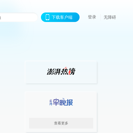
登录
下载客户端
无障碍
查看更多