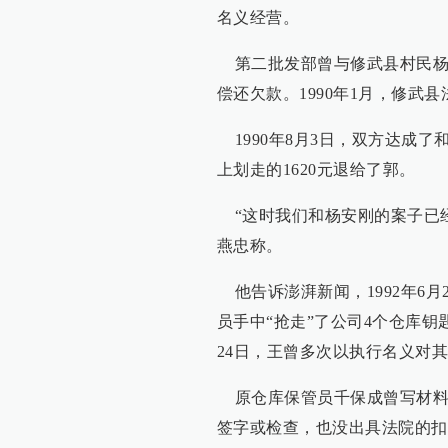
名义经营。
第二批发部曾与修武县村民杨
偿还欠款。1990年1月，修武
1990年8月3日，双方达成了
上划走的1620元退给了郭。
“这时我们和杨安刚的案子已经
燕忠称。
他告诉澎湃新闻，1992年6
员手中“抢走”了公司4个仓库钥
24日，王曾多次以执行名义对
原仓库保管员千保成曾写材料
签字或检查，也没出具法院的扣