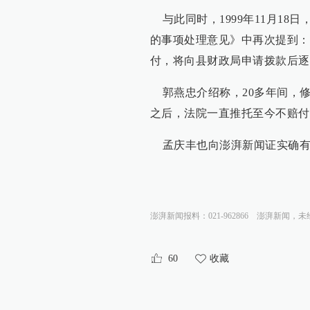
与此同时，1999年11月18
的事项处理意见》中再次提到：
付，将向县财政局申请拨款后逐
郭燕忠介绍称，20多年间，修武
之后，法院一直推托至今不赔付
孟庆丰也向澎湃新闻证实确有
澎湃新闻报料：021-962866
澎湃新闻，未
60
收藏