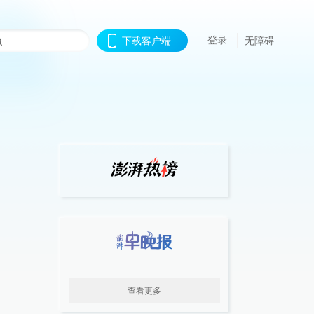
登录
下载客户端
无障碍
查看更多