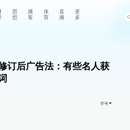
财
思
播
体
直
更
经
想
客
育
播
多
修订后广告法：有些名人获
词
字号