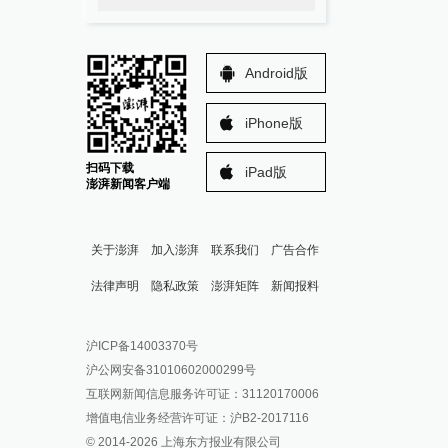
Android版
iPhone版
扫码下载
iPad版
澎湃新闻客户端
关于澎湃
加入澎湃
联系我们
广告合作
法律声明
隐私政策
澎湃矩阵
新闻报料
报料热线: 021-962866
澎湃新闻微博
沪ICP备14003370号
报料邮箱: news@thepaper.cn
澎湃新闻公众号
沪公网安备31010602000299号
澎湃新闻抖音号
互联网新闻信息服务许可证：31120170006
派生万物开放平台
增值电信业务经营许可证：沪B2-2017116
© 2014-
2026
上海东方报业有限公司
IP SHANGHAI