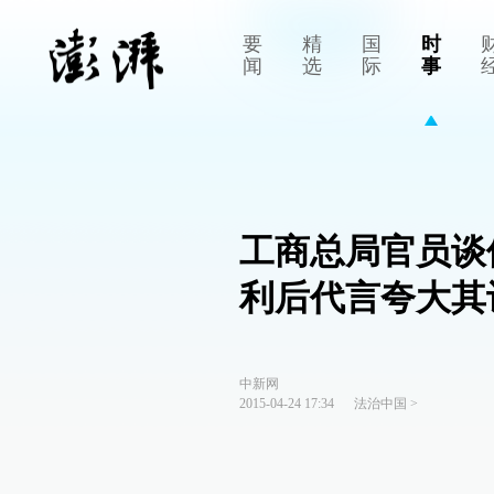
要
精
国
时
闻
选
际
事
工商总局官员谈
利后代言夸大其
中新网
2015-04-24 17:34
法治中国
>