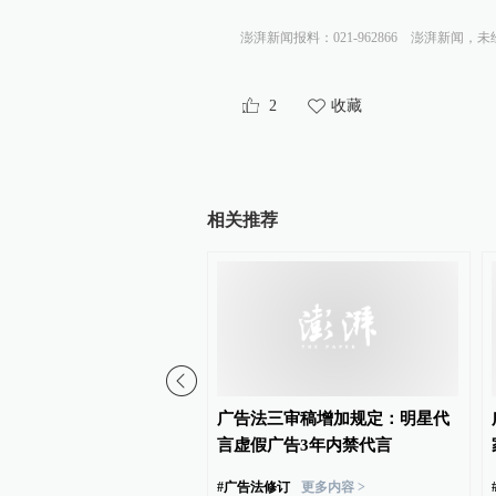
澎湃新闻报料：021-962866
澎湃新闻，未
2
收藏
相关推荐
定点帮扶办联合云南省检
广告法三审稿增加规定：明星代
办夏令营活动
言虚假广告3年内禁代言
#
广告法修订
更多内容 >