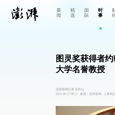
要
精
国
时
闻
选
际
事
图灵奖获得者约
大学名誉教授
澎湃新闻记者 岳怀让
2021-06-27 08:21
来源：
澎湃新闻
∙
人事风