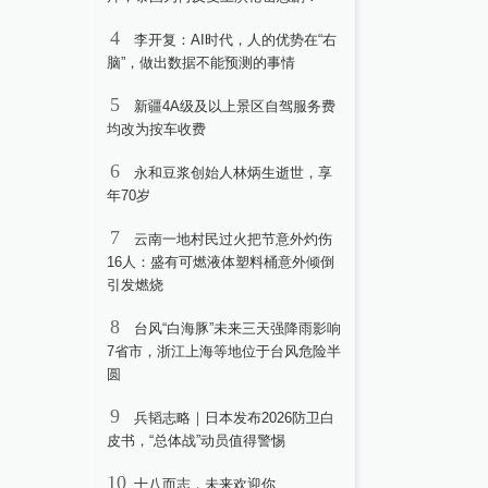
4
李开复：AI时代，人的优势在“右
脑”，做出数据不能预测的事情
5
新疆4A级及以上景区自驾服务费
均改为按车收费
6
永和豆浆创始人林炳生逝世，享
年70岁
7
云南一地村民过火把节意外灼伤
16人：盛有可燃液体塑料桶意外倾倒
引发燃烧
8
台风“白海豚”未来三天强降雨影响
7省市，浙江上海等地位于台风危险半
圆
9
兵韬志略｜日本发布2026防卫白
皮书，“总体战”动员值得警惕
10
十八而志，未来欢迎你