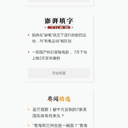
肌肉在“缺氧”状态下进行的剧烈运
动，与“有氧运动”相区别
一部国产科幻冒险电影， 7月下旬
上映2天宣布撤档
开始答题
蓝厅观察丨被中方反制的7家美
国实体有何来头？
“青海和兰州在抢一碗面？”青海