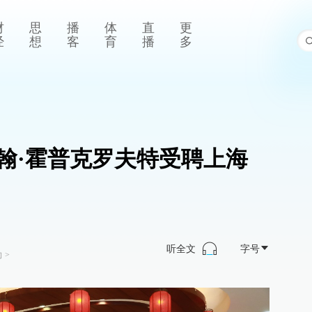
财
思
播
体
直
更
经
想
客
育
播
多
翰·霍普克罗夫特受聘上海
听全文
字号
向
>