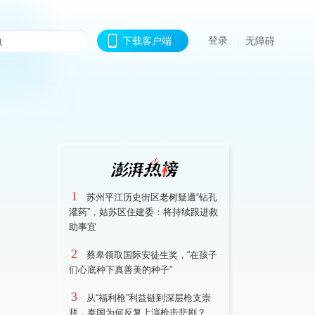
登录
下载客户端
无障碍
1
苏州平江历史街区老树疑遭“钻孔
灌药”，姑苏区住建委：将持续跟进救
助事宜
2
蔡皋领取国际安徒生奖，“在孩子
们心底种下真善美的种子”
3
从“福利枪”利益链到深层枪支崇
拜，泰国为何反复上演枪击悲剧？