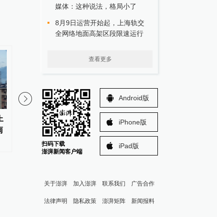
媒体：这种说法，格局小了
8月9日运营开始起，上海轨交
全网络地面高架区段限速运行
查看更多
Android版
00:44
上
东南大学教务处副处长李骏扬，
东南大学教务处副处长
iPhone版
雨
拟调任云南楚雄州公务员
拟调任云南楚雄州公务
扫码下载
iPad版
澎湃新闻客户端
关于澎湃
加入澎湃
联系我们
广告合作
法律声明
隐私政策
澎湃矩阵
新闻报料