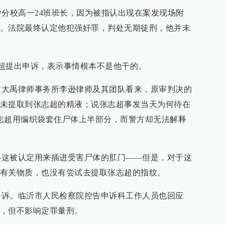
分校高一24班班长，因为被指认出现在案发现场附
。法院最终认定他犯强奸罪，判处无期徒刑，他并未
提出申诉，表示事情根本不是他干的。
禹律师事务所李逊律师及其团队看来，原审判决的
未提取到张志超的精液；说张志超事发当天为何待在
志超用编织袋套住尸体上半部分，而警方却无法解释
被认定用来插进受害尸体的肛门——但是，对于这
有关物质，也没有尝试去提取张志超的指纹。
。临沂市人民检察院控告申诉科工作人员也回应
，但不影响定罪量刑。