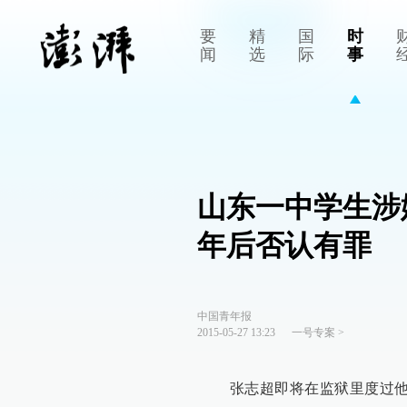
要
精
国
时
闻
选
际
事
山东一中学生涉
年后否认有罪
中国青年报
2015-05-27 13:23
一号专案
>
张志超即将在监狱里度过他的