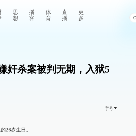
财
思
播
体
直
更
经
想
客
育
播
多
嫌奸杀案被判无期，入狱5
字号
26岁生日。