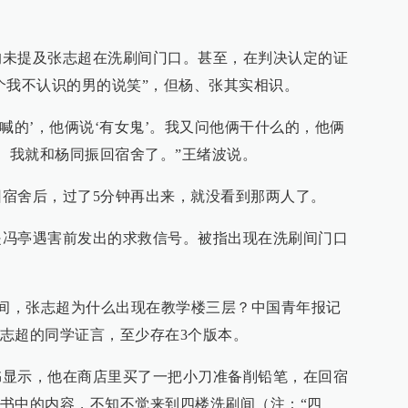
提及张志超在洗刷间门口。甚至，在判决认定的证
个我不认识的男的说笑”，但杨、张其实相识。
的’，他俩说‘有女鬼’。我又问他俩干什么的，他俩
’。我就和杨同振回宿舍了。”王绪波说。
舍后，过了5分钟再出来，就没看到那两人了。
亭遇害前发出的求救信号。被指出现在洗刷间门口
间，张志超为什么出现在教学楼三层？中国青年报记
志超的同学证言，至少存在3个版本。
示，他在商店里买了一把小刀准备削铅笔，在回宿
书中的内容，不知不觉来到四楼洗刷间（注：“四