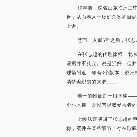
10年前，这名山东临沭二中
近，从而卷入一场奸杀案的漩涡
上诉。
然而，入狱5年之后，张志超
在张志超的代理律师、北京大
证据并不扎实。说是强奸，但并
现场附近，却有3个版本；说张
清楚编织袋的来源……
唯一的物证是一根木棒——这
个小木棒，既没有提取受害者的
上级法院驳回了张志超的申诉
称，案件在某些细节上存在瑕疵