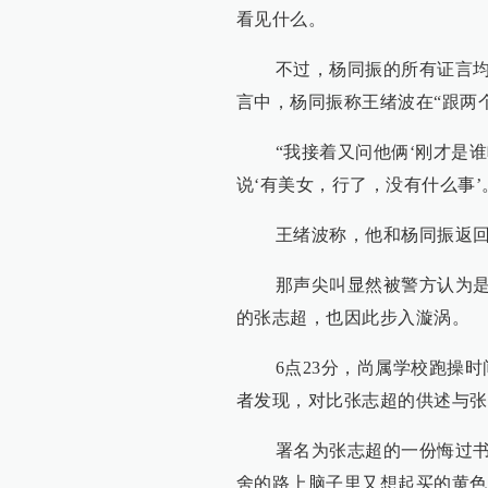
看见什么。
不过，杨同振的所有证言均未
言中，杨同振称王绪波在“跟两
“我接着又问他俩‘刚才是谁喊
说‘有美女，行了，没有什么事
王绪波称，他和杨同振返回宿
那声尖叫显然被警方认为是冯
的张志超，也因此步入漩涡。
6点23分，尚属学校跑操时
者发现，对比张志超的供述与张
署名为张志超的一份悔过书显
舍的路上脑子里又想起买的黄色