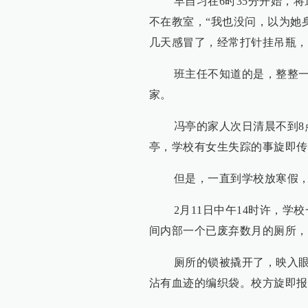
早自习在6时35分开始，将
不在教室，“我也没问，以为她
几天感冒了，经常打针挂吊瓶，
班主任不知道的是，整整一天
家。
冯亭的家人次日清晨不到8点
亭，学校有女生失踪的事旋即传
但是，一直到学校放寒假，
2月11日中午14时许，学校
间内部一个已废弃数月的厕所，
厕所的锁被撬开了，映入眼帘
沾有血迹的编织袋。校方旋即报