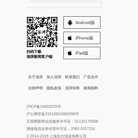
Android版
iPhone版
扫码下载
iPad版
澎湃新闻客户端
关于澎湃
加入澎湃
联系我们
广告合作
法律声明
隐私政策
澎湃矩阵
新闻报料
报料热线: 021-962866
澎湃新闻微博
沪ICP备14003370号
报料邮箱: news@thepaper.cn
澎湃新闻公众号
沪公网安备31010602000299号
澎湃新闻抖音号
互联网新闻信息服务许可证：31120170006
派生万物开放平台
增值电信业务经营许可证：沪B2-2017116
© 2014-
2026
上海东方报业有限公司
IP SHANGHAI