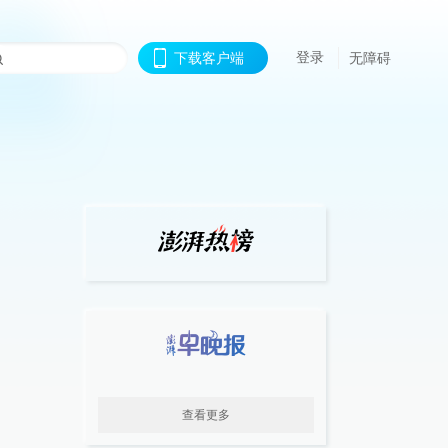
登录
下载客户端
无障碍
查看更多