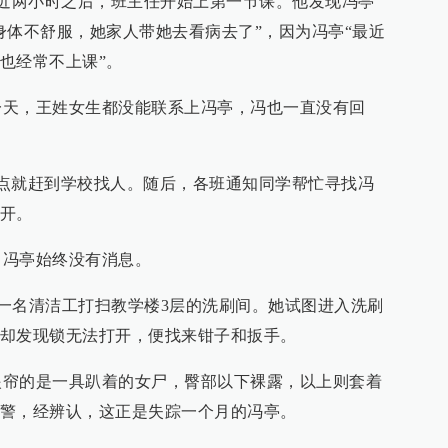
近两小时之后，班主任开始上第一节课。他发现冯亭
身体不舒服，她家人带她去看病去了”，因为冯亭“最近
也经常不上课”。
，王姓女生都没能联系上冯亭，冯也一直没有回
就赶到学校找人。随后，各班通知同学帮忙寻找冯
开。
冯亭始终没有消息。
一名清洁工打扫教学楼3层的洗刷间。她试图进入洗刷
却发现锁无法打开，便找来钳子和扳手。
的是一具趴着的女尸，臀部以下裸露，以上则套着
警，经辨认，这正是失踪一个月的冯亭。