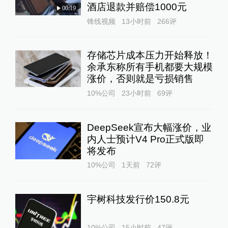
酒店退款并赔偿1000元
00:19
锋线视频
13小时前
266
评
存储芯片成本压力开始释放！
余承东称所有手机都要大规模
涨价，否则就是亏损销售
10%公司
23小时前
69
评
DeepSeek宣布大幅涨价，业
内人士预计V4 Pro正式版即
将发布
10%公司
1天前
72
评
宇树科技发行价150.8元
10%公司
15小时前
47
评