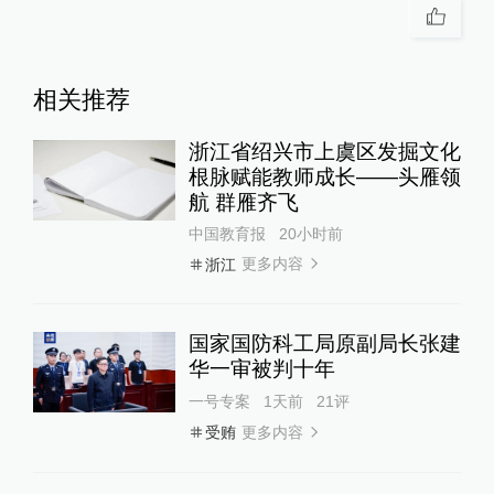
相关推荐
浙江省绍兴市上虞区发掘文化
根脉赋能教师成长——头雁领
航 群雁齐飞
中国教育报
20小时前
更多内容
浙江
国家国防科工局原副局长张建
华一审被判十年
一号专案
1天前
21
评
更多内容
受贿