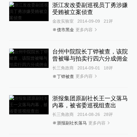
浙江发改委副巡视员丁勇涉嫌
受贿被立案侦查
金改实验室
2014-09-09
21
评
更多内容
债市黑金
台州中院院长丁铧被查，该院
曾被曝与拍卖行四六分成佣金
长三角政商
2014-09-01
18
评
更多内容
丁铧被查
浙报集团原副社长王一义落马
内幕，被省委巡视组查出
长三角政商
2014-08-26
28
评
更多内容
浙报副社长落马