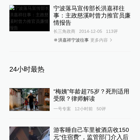
宁波落马宣传部长洪嘉祥往
事：主政慈溪时曾力推官员廉
情报告
长三角政商
2014-12-05
113
评
更多内容
洪嘉祥宁波往事
24小时最热
“梅姨”年龄超75岁？死刑适用
受限？律师解读
一号专案
12小时前
50
评
游客睡自己车里被酒店收150
元“住宿费”，监管部门介入后