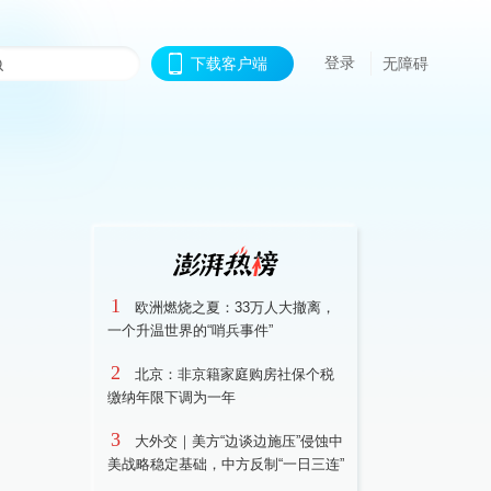
登录
下载客户端
无障碍
1
欧洲燃烧之夏：33万人大撤离，
一个升温世界的“哨兵事件”
2
北京：非京籍家庭购房社保个税
缴纳年限下调为一年
3
大外交｜美方“边谈边施压”侵蚀中
美战略稳定基础，中方反制“一日三连”