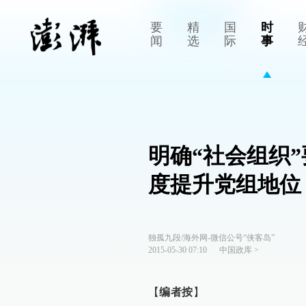
要
精
国
时
闻
选
际
事
明确“社会组织
度提升党组地位
独孤九段/海外网-微信公号“侠客岛”
2015-05-30 07:10
中国政库
>
【
编者按
】