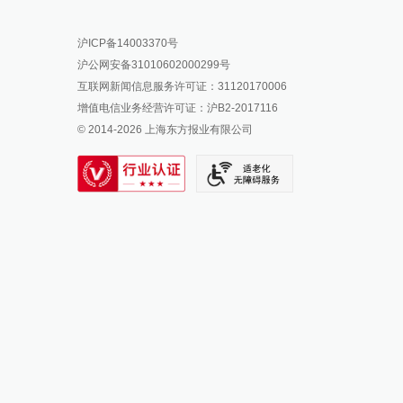
报料热线: 021-962866
澎湃新闻微博
沪ICP备14003370号
报料邮箱: news@thepaper.cn
澎湃新闻公众号
沪公网安备31010602000299号
澎湃新闻抖音号
互联网新闻信息服务许可证：31120170006
派生万物开放平台
增值电信业务经营许可证：沪B2-2017116
© 2014-
2026
上海东方报业有限公司
IP SHANGHAI
SIXTH TONE