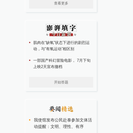
查看更多
肌肉在“缺氧”状态下进行的剧烈运
动，与“有氧运动”相区别
一部国产科幻冒险电影， 7月下旬
上映2天宣布撤档
开始答题
我使馆发布公民赴泰参加文体活
动提醒：文明、理性、有序