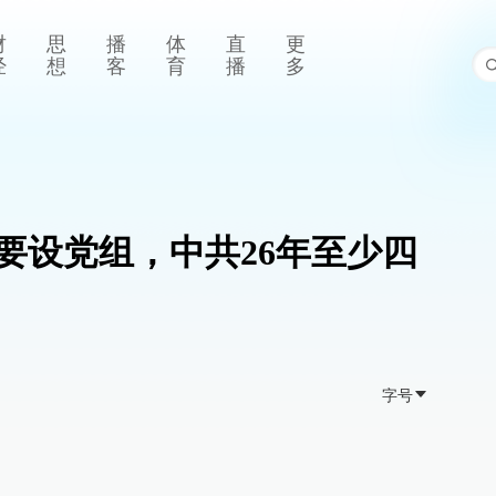
财
思
播
体
直
更
经
想
客
育
播
多
”要设党组，中共26年至少四
字号