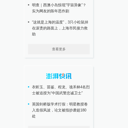
明查｜西澳小岛惊现“宇宙异象”？
实为网友的陈年恶作剧
“这就是上海的温度”，3只小松鼠掉
在滚烫的路面上，上海市民接力救
助
查看更多
衣昕玉、苗鉴、程龙、谯禾林4名烈
士被追授为“中国武警忠诚卫士”
英国剑桥版学术打假：明星教授卷
入造假风波，论文被指抄袭超180
处