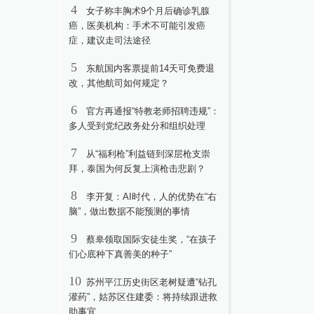
4
女子称丰胸术9个月后确诊乳腺
癌，医美机构：手术不可能引发癌
症，建议走司法途径
5
东航国内客票提前14天可免费退
改，其他航司如何规定？
6
官方再通报“特教老师招聘违规”：
多人受到党纪政务处分和组织处理
7
从“福利枪”利益链到深层枪支崇
拜，泰国为何反复上演枪击悲剧？
8
李开复：AI时代，人的优势在“右
脑”，做出数据不能预测的事情
9
蔡皋领取国际安徒生奖，“在孩子
们心底种下真善美的种子”
10
苏州平江历史街区老树疑遭“钻孔
灌药”，姑苏区住建委：将持续跟进救
助事宜