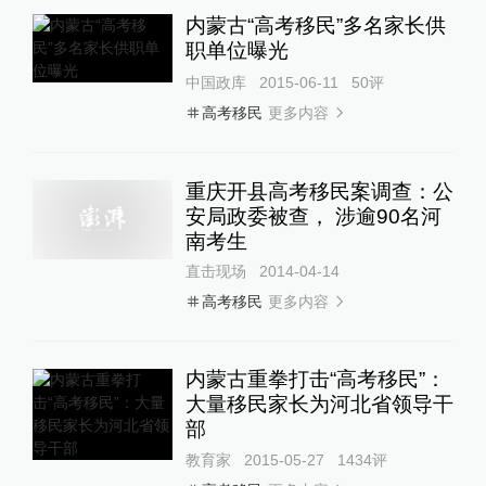
内蒙古“高考移民”多名家长供
职单位曝光
中国政库
2015-06-11
50
评
更多内容
高考移民
重庆开县高考移民案调查：公
安局政委被查， 涉逾90名河
南考生
直击现场
2014-04-14
更多内容
高考移民
内蒙古重拳打击“高考移民”：
大量移民家长为河北省领导干
部
教育家
2015-05-27
1434
评