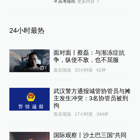
更多内容
高考移民
24小时最热
面对面丨蔡磊：与渐冻症抗
争，纵使不敌，也不屈服
1
直击现场
23小时前
62
评
武汉警方通报城管协管员与摊
主发生冲突：3名协管员被刑
拘
直击现场
17小时前
244
评
国际观察丨沙土巴三国“共同