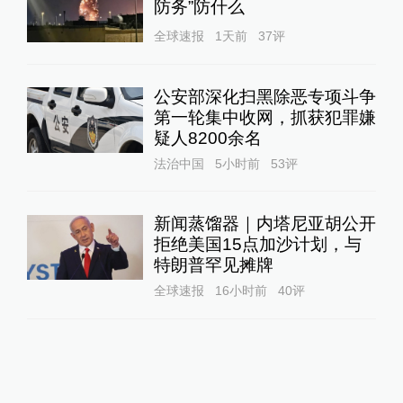
防务”防什么
全球速报
1天前
37
评
公安部深化扫黑除恶专项斗争
第一轮集中收网，抓获犯罪嫌
疑人8200余名
法治中国
5小时前
53
评
新闻蒸馏器｜内塔尼亚胡公开
拒绝美国15点加沙计划，与
特朗普罕见摊牌
全球速报
16小时前
40
评