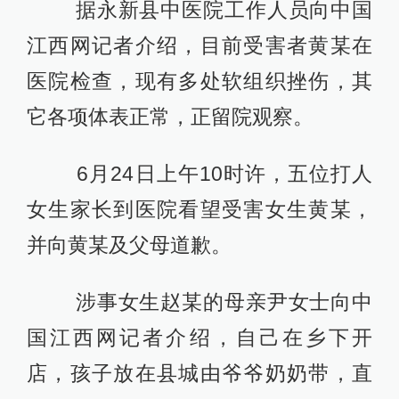
据永新县中医院工作人员向中国
江西网记者介绍，目前受害者黄某在
医院检查，现有多处软组织挫伤，其
它各项体表正常，正留院观察。
6月24日上午10时许，五位打人
女生家长到医院看望受害女生黄某，
并向黄某及父母道歉。
涉事女生赵某的母亲尹女士向中
国江西网记者介绍，自己在乡下开
店，孩子放在县城由爷爷奶奶带，直