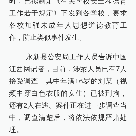
时，已拟制定《有关学校安全和德育
工作若干规定》下发到各学校，要求
各校加强未成年人思想道德教育工
作，防止类似事件发生。
永新县公安局工作人员告诉中国
江西网记者，目前，涉案人员已有7人
接受调查，其中年满16岁的刘某（视
频中穿白色衣服的女生）已被刑拘，
还有2人在逃。案件正在进一步调查当
中，调查清楚后，将依法依规严肃处
理。