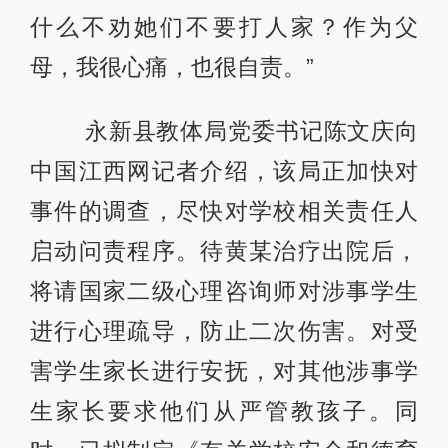
什么不劝她们不要打人家？作为父
母，我很心痛，也很自责。”
永新县教体局党委书记陈文庆向
中国江西网记者介绍，该局正加快对
事件的调查，尽快对学校相关责任人
启动问责程序。待黄某治疗出院后，
将请国家二级心理咨询师对涉事学生
进行心理疏导，防止二次伤害。对受
害学生家长进行安抚，对其他涉事学
生家长要求他们从严管教孩子。同