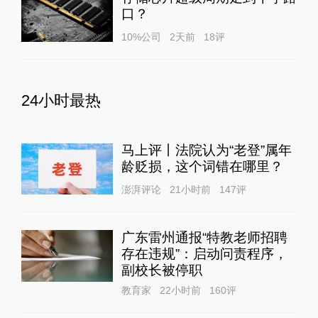
口？
10%公司
2天前
18
评
24小时最热
马上评丨法院认为“老登”属年
龄贬损，这个词错在哪里？
澎湃评论
21小时前
147
评
广东雷州通报“特教老师招聘
存在违规”：启动问责程序，
副校长被停职
教育家
22小时前
160
评