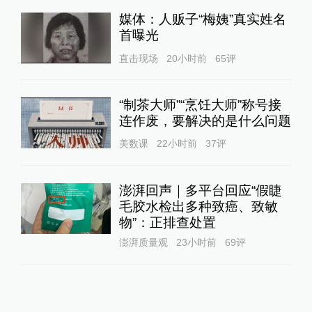
媒体：人贩子“梅姨”真实姓名
首曝光
直击现场
20小时前
65
评
“制茶大师”“烹饪大师”称号接
连作废，要解决的是什么问题
美数课
22小时前
37
评
澎湃回声｜多平台回应“假睫
毛胶水检出多种致癌、致敏
物”：正排查处置
澎湃质量观
23小时前
69
评