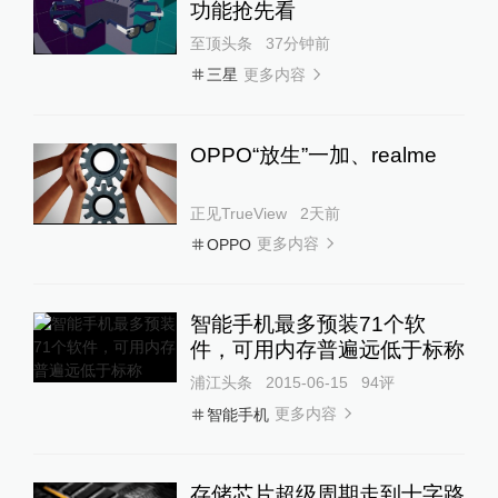
功能抢先看
至顶头条
37分钟前
更多内容
三星
OPPO“放生”一加、realme
正见TrueView
2天前
更多内容
OPPO
智能手机最多预装71个软
件，可用内存普遍远低于标称
浦江头条
2015-06-15
94
评
更多内容
智能手机
存储芯片超级周期走到十字路