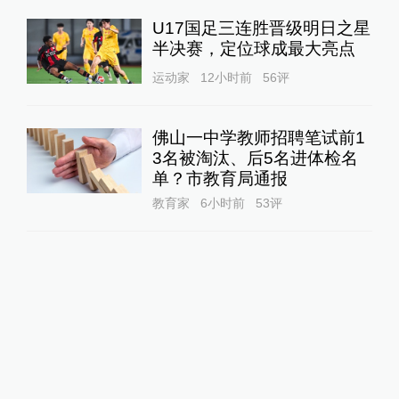
U17国足三连胜晋级明日之星
半决赛，定位球成最大亮点
运动家
12小时前
56
评
佛山一中学教师招聘笔试前1
3名被淘汰、后5名进体检名
单？市教育局通报
教育家
6小时前
53
评