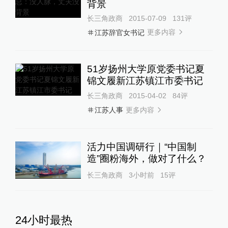
背景
长三角政商
2015-07-09
131
评
更多内容
江苏辞官女书记
51岁扬州大学原党委书记夏
锦文履新江苏镇江市委书记
长三角政商
2015-04-02
84
评
更多内容
江苏人事
活力中国调研行｜“中国制
造”圈粉海外，做对了什么？
长三角政商
3小时前
15
评
24小时最热