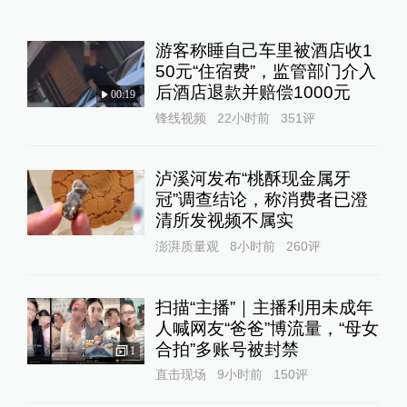
游客称睡自己车里被酒店收1
50元“住宿费”，监管部门介入
后酒店退款并赔偿1000元
00:19
锋线视频
22小时前
351
评
泸溪河发布“桃酥现金属牙
冠”调查结论，称消费者已澄
清所发视频不属实
澎湃质量观
8小时前
260
评
扫描“主播”｜主播利用未成年
人喊网友“爸爸”博流量，“母女
合拍”多账号被封禁
1
直击现场
9小时前
150
评