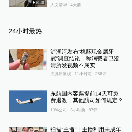
02:58
人文清华
4天前
24小时最热
泸溪河发布“桃酥现金属牙
冠”调查结论，称消费者已澄
清所发视频不属实
澎湃质量观
11小时前
266
评
东航国内客票提前14天可免
费退改，其他航司如何规定？
10%公司
6小时前
87
评
扫描“主播”｜主播利用未成年