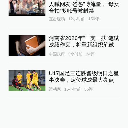
人喊网友“爸爸”博流量，“母女
合拍”多账号被封禁
1
直击现场
12小时前
150
评
河南省2026年“三支一扶”笔试
成绩作废，将重新组织笔试
中国政库
5小时前
34
评
U17国足三连胜晋级明日之星
半决赛，定位球成最大亮点
运动家
15小时前
56
评