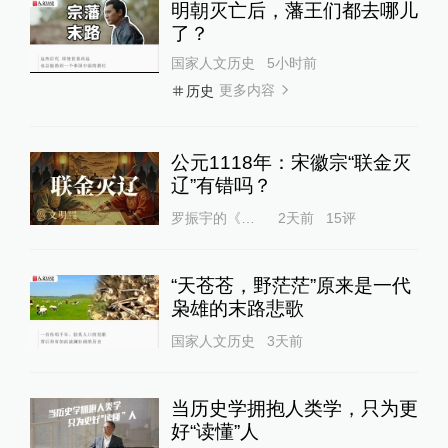
明朝灭亡后，藩王们都去哪儿
了？
国家人文历史
5小时前
更多内容
历史
公元1118年：宋徽宗“联金灭
辽”有错吗？
罗振宇的《文明之旅》
2天前
15
评
“天苍苍，野茫茫”原来是一代
枭雄的末路悲歌
国家人文历史
3天前
当历史学拥抱人类学，只为更
好“读懂”人