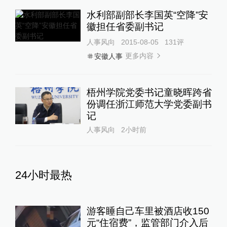
水利部副部长李国英“空降”安
徽担任省委副书记
人事风向
2015-08-05
131
评
更多内容
安徽人事
梧州学院党委书记童晓晖跨省
份调任浙江师范大学党委副书
记
人事风向
2小时前
24小时最热
游客睡自己车里被酒店收150
元“住宿费”，监管部门介入后