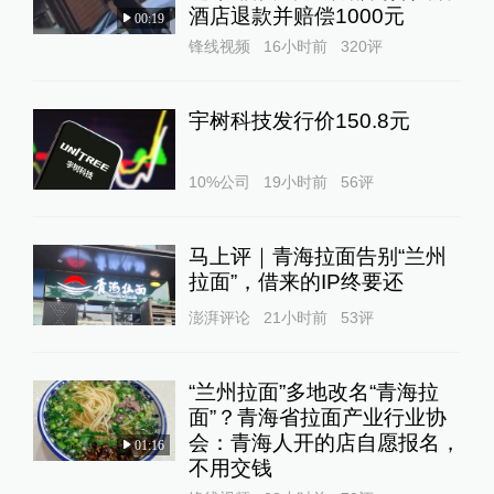
酒店退款并赔偿1000元
00:19
锋线视频
16小时前
320
评
宇树科技发行价150.8元
10%公司
19小时前
56
评
马上评｜青海拉面告别“兰州
拉面”，借来的IP终要还
澎湃评论
21小时前
53
评
“兰州拉面”多地改名“青海拉
面”？青海省拉面产业行业协
会：青海人开的店自愿报名，
01:16
不用交钱