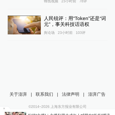
锋线视频
23小时前
78
评
人民锐评：用“Token”还是“词
元”，事关科技话语权
舆论场
23小时前
103
评
关于澎湃
|
联系我们
|
法律声明
|
澎湃广告
©2014~
2026
上海东方报业有限公司
沪ICP证：沪B2-20170116 | 沪ICP备14003370号