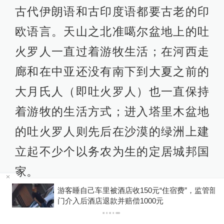
古代伊朗语和古印度语都要古老的印
欧语言。天山之北准噶尔盆地上的吐
火罗人一直过着游牧生活；在河西走
廊和在中亚还没有南下到大夏之前的
大月氏人（即吐火罗人）也一直保持
着游牧的生活方式；进入塔里木盆地
的吐火罗人则先后在沙漠的绿洲上建
立起不少个以务农为生的定居城邦国
家。
浙
游客睡自己车里被酒店收150元“住宿费”，监管部
门介入后酒店退款并赔偿1000元
吐火罗人对东亚和中亚的影响很大：
第一，他们带过来大批被驯服的马