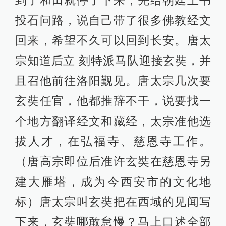
投石问路，说自己带了很多佛教经文
回来，希望不久可以回到长安。唐太
宗知道后立 刻特派马队迎接玄奘，并
且召他前往洛阳觐见。唐太宗几次要
玄奘任官，他都推辞不干，说要找一
个地方翻译经文和藏经，太宗准他选
拔人才，在弘福寺、慈恩寺工作。
（唐高宗即位后准许玄奘在慈恩寺另
建大雁塔，成为今西安市的文化地
标）唐太宗叫玄奘把在西域的见闻写
下来，玄奘哪敢怠慢？马上口述全部