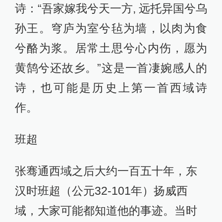
诗：“吾家嫁我兮天一方, 远托异国兮乌
孙王。穹庐为室兮毡为墙，以肉为食
兮酪为浆。居常土思兮心内伤，愿为
黄鹄兮还故乡。”这是一首凄婉感人的
诗，也可能是历史上第一首西域诗
作。
班超
张骞通西域之后大约一百五十年，东
汉时班超（公元32-101年）扬威西
域，大家可能都知道他的事迹。当时