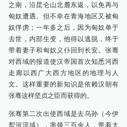
之南，沿昆仑山北麓东返，以免再与
匈奴遭遇。但不幸在青海地区又被匈
奴俘虏；一年多之后，因为匈奴单于
去世，内部生变，他得以逃脱，终于
带着妻子和匈奴义仆回到长安。张骞
对西域的报道使汉帝国首次知悉河西
走廊以西广大西方地区的地理与人
文。这样重要的新知识是依赖汉朝有
张骞这样坚贞之臣而获得的。
张骞第二次出使西域是去乌孙（今伊
犁河流域），率领三百余人，带着大