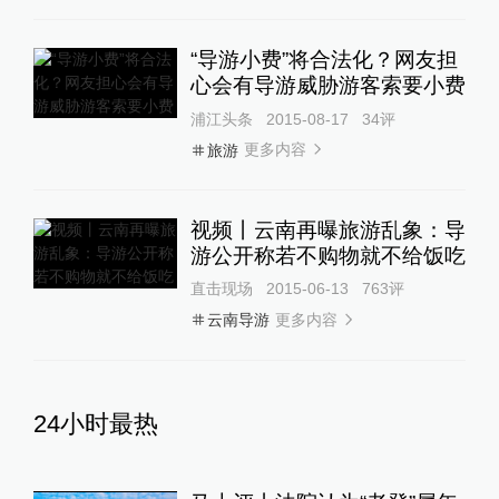
“导游小费”将合法化？网友担
心会有导游威胁游客索要小费
浦江头条
2015-08-17
34
评
更多内容
旅游
视频丨云南再曝旅游乱象：导
游公开称若不购物就不给饭吃
直击现场
2015-06-13
763
评
更多内容
云南导游
24小时最热