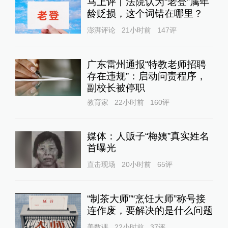
马上评丨法院认为“老登”属年
龄贬损，这个词错在哪里？
澎湃评论
21小时前
147
评
广东雷州通报“特教老师招聘
存在违规”：启动问责程序，
副校长被停职
教育家
22小时前
160
评
媒体：人贩子“梅姨”真实姓名
首曝光
直击现场
20小时前
65
评
“制茶大师”“烹饪大师”称号接
连作废，要解决的是什么问题
美数课
22小时前
37
评