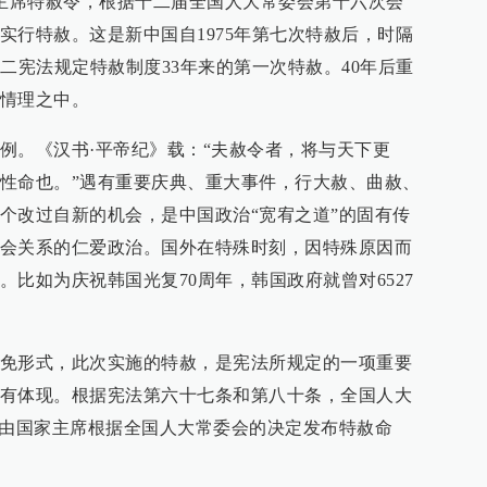
署主席特赦令，根据十二届全国人大常委会第十六次会
实行特赦。这是新中国自1975年第七次特赦后，时隔
二宪法规定特赦制度33年来的第一次特赦。40年后重
情理之中。
例。《汉书·平帝纪》载：“夫赦令者，将与天下更
性命也。”遇有重要庆典、重大事件，行大赦、曲赦、
个改过自新的机会，是中国政治“宽宥之道”的固有传
会关系的仁爱政治。国外在特殊时刻，因特殊原因而
比如为庆祝韩国光复70周年，韩国政府就曾对6527
免形式，此次实施的特赦，是宪法所规定的一项重要
有体现。根据宪法第六十七条和第八十条，全国人大
，由国家主席根据全国人大常委会的决定发布特赦命