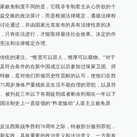
家赦免制度不同的是，它既非专制君主从心所欲的个
益交换的政治算计，而是根据法律规定，遵循法律程
讨论通过，并由国家元首发布的具有法律性质的决
，只有依法进行，才能取得最佳社会效果。决定的作
宪法和法律规定办理。
传统的灌注。“惟宽可以容人，惟厚可以载物。”对于
及符合条件的在新中国成立以后参加过保家卫国、捍
特赦，是对他们所做历史性贡献的认可，使他们在胜
75周岁身体严重残疾且生活不能自理的罪犯，以及符
岁、被判处三年以下有期徒刑或者剩余刑期在一年以下
国法制史上一直提倡的“矜老恤幼”人道主义赦免原
反法西斯战争胜利70周年之际，特赦部分服刑罪犯，
新实践，具有重要的政治意义和法治意义。一方面有