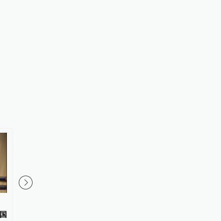
人民日报摘编：《王的猜想》缘
环球时报社评：对美国
国
何引共情
的打手帮凶，不必客气