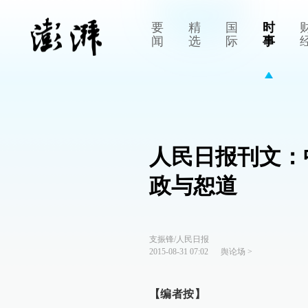
要
精
国
时
闻
选
际
事
人民日报刊文：
政与恕道
支振锋/人民日报
2015-08-31 07:02
舆论场
>
【编者按】