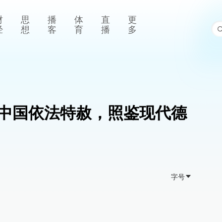
财
思
播
体
直
更
经
想
客
育
播
多
中国依法特赦，照鉴现代德
字号