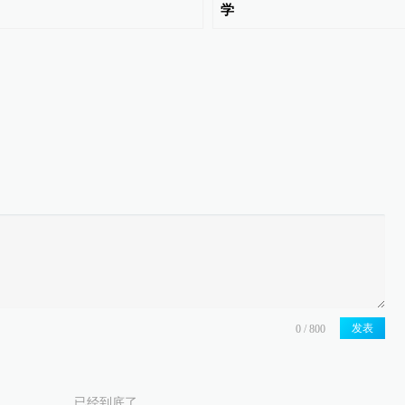
学
发表
已经到底了