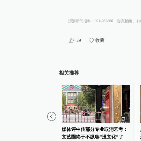
澎湃新闻报料：021-962866
澎湃新闻，未
29
收藏
相关推荐
1
报社评：对美国制裁中国
媒体评中传部分专业取消艺考：
帮凶，不必客气
文艺圈终于不纵容“没文化”了