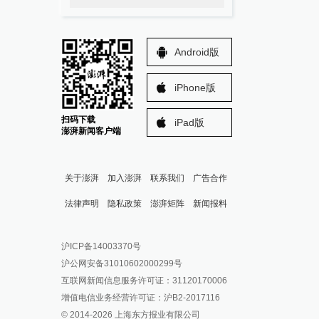
Android版
iPhone版
扫码下载
iPad版
澎湃新闻客户端
关于澎湃
加入澎湃
联系我们
广告合作
法律声明
隐私政策
澎湃矩阵
新闻报料
报料热线: 021-962866
澎湃新闻微博
沪ICP备14003370号
报料邮箱: news@thepaper.cn
澎湃新闻公众号
沪公网安备31010602000299号
澎湃新闻抖音号
互联网新闻信息服务许可证：31120170006
派生万物开放平台
增值电信业务经营许可证：沪B2-2017116
© 2014-
2026
上海东方报业有限公司
IP SHANGHAI