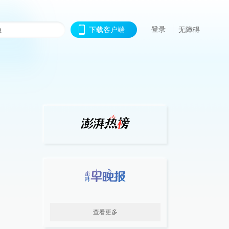
登录
下载客户端
无障碍
查看更多