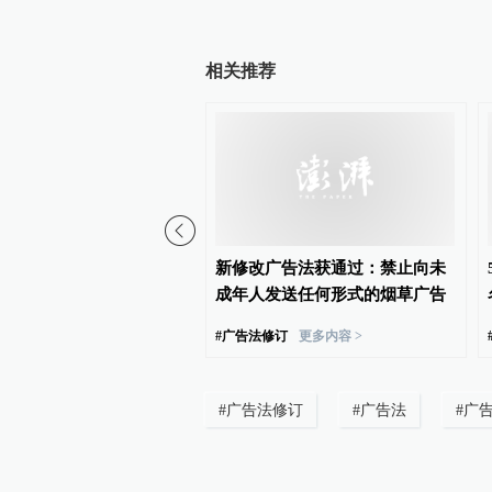
相关推荐
个区级无人机医疗样本转
新修改广告法获通过：禁止向未
启动，将提升基层医疗服
成年人发送任何形式的烟草广告
性
#
广告法修订
更多内容 >
#
广告法修订
#
广告法
#
广