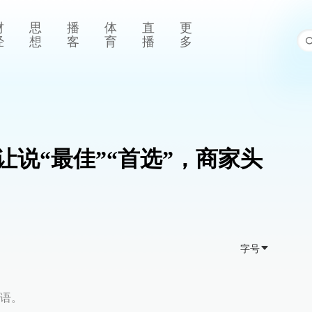
财
思
播
体
直
更
经
想
客
育
播
多
让说“最佳”“首选”，商家头
字号
语。