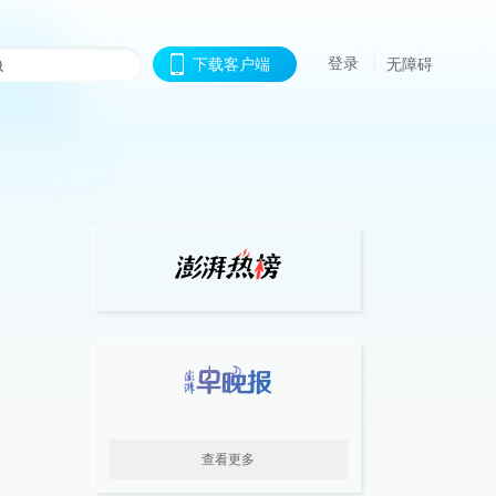
登录
下载客户端
无障碍
查看更多