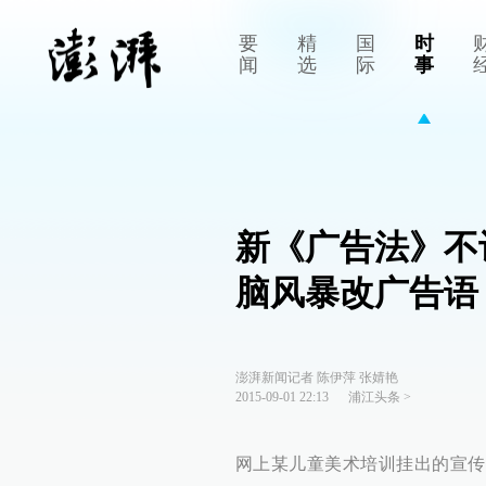
要
精
国
时
闻
选
际
事
新《广告法》不
脑风暴改广告语
澎湃新闻记者 陈伊萍 张婧艳
2015-09-01 22:13
浦江头条
>
网上某儿童美术培训挂出的宣传