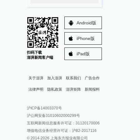
Android版
iPhone版
扫码下载
iPad版
澎湃新闻客户端
关于澎湃
加入澎湃
联系我们
广告合作
法律声明
隐私政策
澎湃矩阵
新闻报料
报料热线: 021-962866
澎湃新闻微博
沪ICP备14003370号
报料邮箱: news@thepaper.cn
澎湃新闻公众号
沪公网安备31010602000299号
澎湃新闻抖音号
互联网新闻信息服务许可证：31120170006
派生万物开放平台
增值电信业务经营许可证：沪B2-2017116
© 2014-
2026
上海东方报业有限公司
IP SHANGHAI