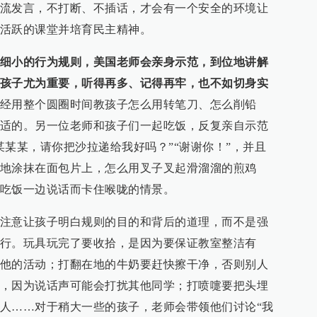
流发言，不打断、不插话，才会有一个安全的环境让
活跃的课堂并培育民主精神。
细小的行为规则，美国老师会亲身示范，到位地讲解
孩子尤为重要，听得再多、记得再牢，也不如切身实
经用整个圆圈时间教孩子怎么用转笔刀、怎么削铅
适的。另一位老师和孩子们一起吃饭，反复亲自示范
某某某，请你把沙拉递给我好吗？”“谢谢你！”，并且
地涂抹在面包片上，怎么用叉子叉起滑溜溜的煎鸡
吃饭一边说话而卡住喉咙的情景。
注意让孩子明白规则的目的和背后的道理，而不是强
行。玩具玩完了要收拾，是因为要保证教室整洁有
他的活动；打翻在地的牛奶要赶快擦干净，否则别人
，因为说话声可能会打扰其他同学；打喷嚏要把头埋
人……对于稍大一些的孩子，老师会带领他们讨论“我