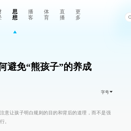
财
思
播
体
直
更
经
想
客
育
播
多
何避免“熊孩子”的养成
字号
注意让孩子明白规则的目的和背后的道理，而不是强
行。