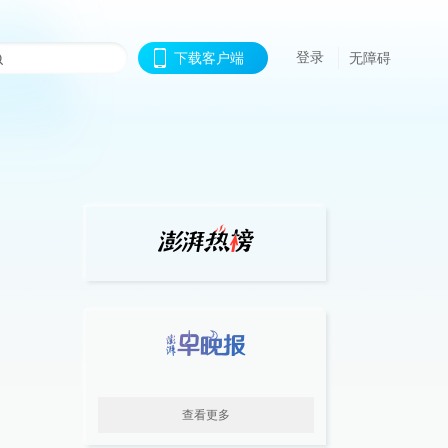
登录
下载客户端
无障碍
查看更多