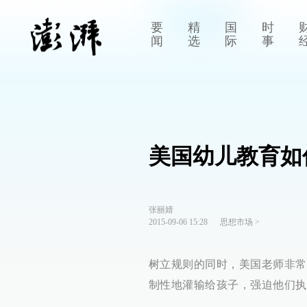
要
精
国
时
闻
选
际
事
美国幼儿教育如
张丽婧
2015-09-06 15:28
思想市场
>
树立规则的同时，美国老师非常
制性地灌输给孩子，强迫他们执