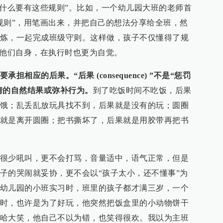
为什么要有这些规则”。比如，一个幼儿园大班的老师首
规则”，用笔画出来，并把自己的想法分享给全班，然
炼，一起完成班级守则。这样做，孩子不仅懂得了规
于他们自身，在执行时也更为自觉。
相应的后果。“后果 (consequence) ”不是“惩罚
了的事情的自然结果或弥补行为。
到了吃饭时间不吃饭，后果
饿；乱丢乱放玩具找不到，后果就是没有的玩；圆圈
就是离开圆圈；把书撕坏了，后果就是用胶带再把书
很少吼叫，更不会打骂，音量适中，语气正常，但是
子的哭闹就妥协，更不会以“孩子太小，还不懂事”为
幼儿园的小班实习时，班里的孩子都才满三岁，一个
时，也许是为了好玩，他突然把饭盒里的小动物饼干
哈大笑，他自己不以为错，也笑得很欢。我以为主班