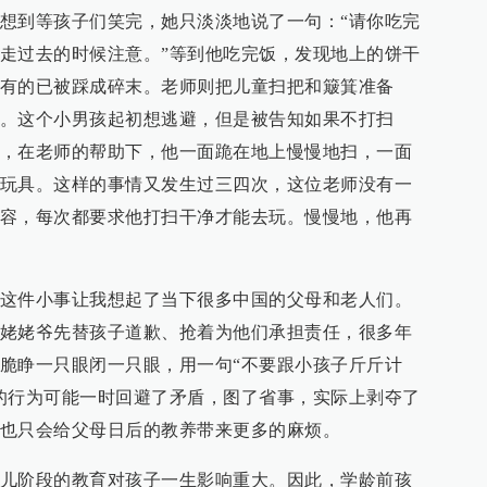
想到等孩子们笑完，她只淡淡地说了一句：“请你吃完
走过去的时候注意。”等到他吃完饭，发现地上的饼干
有的已被踩成碎末。老师则把儿童扫把和簸箕准备
。这个小男孩起初想逃避，但是被告知如果不打扫
，在老师的帮助下，他一面跪在地上慢慢地扫，一面
玩具。这样的事情又发生过三四次，这位老师没有一
容，每次都要求他打扫干净才能去玩。慢慢地，他再
这件小事让我想起了当下很多中国的父母和老人们。
姥姥爷先替孩子道歉、抢着为他们承担责任，很多年
脆睁一只眼闭一只眼，用一句“不要跟小孩子斤斤计
的行为可能一时回避了矛盾，图了省事，实际上剥夺了
也只会给父母日后的教养带来更多的麻烦。
儿阶段的教育对孩子一生影响重大。因此，学龄前孩