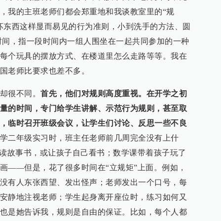
，我的主班老师们都会郑重地和我谈教室里的“规
坏东西这样显而易见的行为准则，小到洗手的方法、圆
也叫小组时间，指一段时间内一组人围坐在一起共同参加的一种
每个玩具的摆放方式、在楼道里怎么走路等等。我在
国老师比要求也差不多。
却很不同。
首先，他们对规则高度重视
。在开学之初
量的时间，专门给学生讲解、示范行为规则，甚至取
，临时召开班级会议，让学生们讨论、反思一些不良
学二年级实习时，班主任老师前几周完全没有上什
们读故事书，或让孩子自己看书；数学课带着孩子玩了
画——但是，花了很多时间在“立规矩”上面。例如，
没有人东张西望、发出怪声；老师发出一个口号，每
安静地注视老师；学生起身离开座位时，练习如何又
也是她告诉我，规则是自由的保证。比如，每个人都