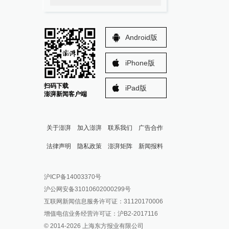
Android版
iPhone版
扫码下载
iPad版
澎湃新闻客户端
关于澎湃
加入澎湃
联系我们
广告合作
法律声明
隐私政策
澎湃矩阵
新闻报料
报料热线: 021-962866
澎湃新闻微博
沪ICP备14003370号
报料邮箱: news@thepaper.cn
澎湃新闻公众号
沪公网安备31010602000299号
澎湃新闻抖音号
互联网新闻信息服务许可证：31120170006
派生万物开放平台
增值电信业务经营许可证：沪B2-2017116
© 2014-
2026
上海东方报业有限公司
IP SHANGHAI