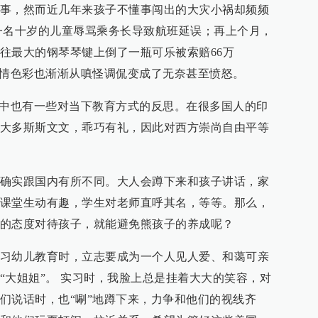
事，然而近几年来孩子不懂事闯出的大灾小祸却频频
一名十岁的儿童辱骂乘务长导致航班延误；再上个月，
往最大的钢琴琴键上倒了一瓶可乐被索赔66万
感情色彩也渐渐从嗔怪调侃变成了无奈甚至愤怒。
之中也有一些对当下教育方式的反思。在很多国人的印
大多斯斯文文，乖巧有礼，因此对西方崇尚自由平等
确实跟国内有所不同。大人会蹲下来和孩子讲话，家
课堂生动有趣，学生对老师直呼其名，等等。那么，
的态度对待孩子，就能避免熊孩子的养成呢？
习幼儿教育时，立志要成为一个人见人爱、和蔼可亲
“大姐姐”。 实习时，我脸上总是挂着大大的笑容，对
们说话时，也“唰”地蹲下来，力争和他们的视线齐