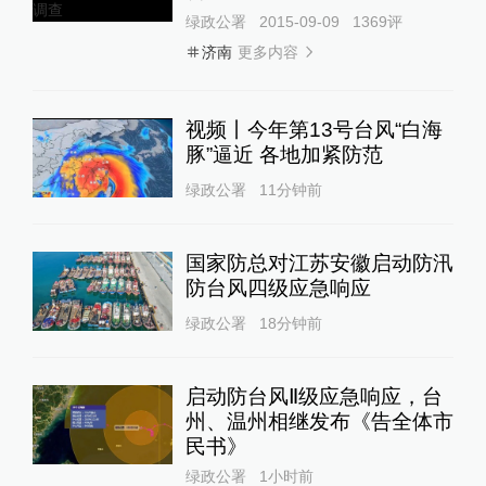
绿政公署
2015-09-09
1369
评
更多内容
济南
视频丨今年第13号台风“白海
豚”逼近 各地加紧防范
绿政公署
11分钟前
国家防总对江苏安徽启动防汛
防台风四级应急响应
绿政公署
18分钟前
启动防台风Ⅱ级应急响应，台
州、温州相继发布《告全体市
民书》
绿政公署
1小时前