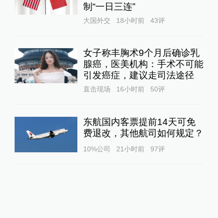
制“一日三连”
大国外交
18小时前
43
评
女子称丰胸术9个月后确诊乳
腺癌，医美机构：手术不可能
引发癌症，建议走司法途径
直击现场
16小时前
50
评
东航国内客票提前14天可免
费退改，其他航司如何规定？
10%公司
21小时前
97
评