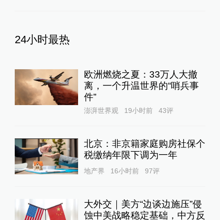
24小时最热
欧洲燃烧之夏：33万人大撤
离，一个升温世界的“哨兵事
件”
澎湃世界观
19小时前
43
评
北京：非京籍家庭购房社保个
税缴纳年限下调为一年
地产界
16小时前
97
评
大外交｜美方“边谈边施压”侵
蚀中美战略稳定基础，中方反