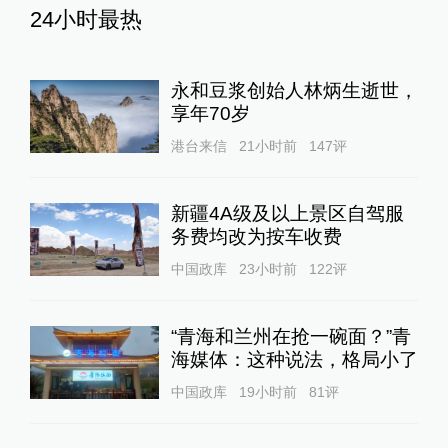
24小时最热
永和豆浆创始人林炳生逝世，
享年70岁
港台来信
21小时前
147
评
新疆4A级及以上景区自驾服
务费均改为按车收费
中国政库
23小时前
122
评
“青海和兰州在抢一碗面？”青
海媒体：这种说法，格局小了
中国政库
19小时前
81
评