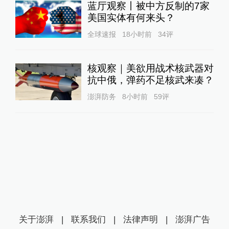
蓝厅观察丨被中方反制的7家
美国实体有何来头？
全球速报
18小时前
34
评
核观察｜美欲用战术核武器对
抗中俄，弹药不足核武来凑？
澎湃防务
8小时前
59
评
关于澎湃
|
联系我们
|
法律声明
|
澎湃广告